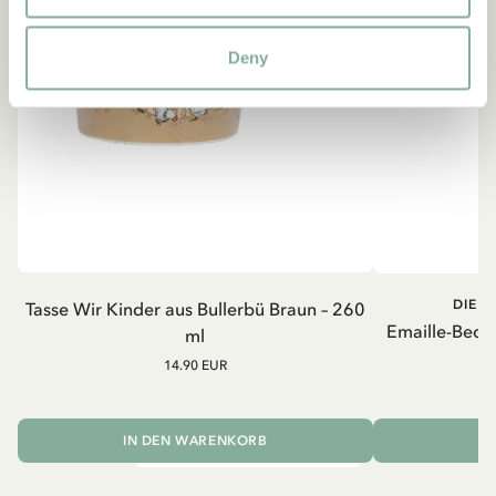
Deny
DIE K
Tasse Wir Kinder aus Bullerbü Braun – 260
Emaille-Beche
ml
14.90 EUR
IN DEN WARENKORB
I