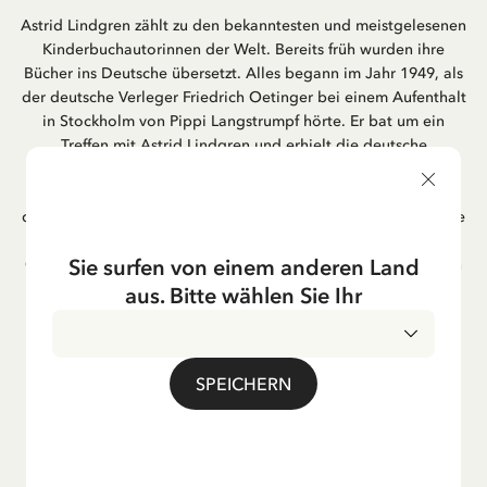
Astrid Lindgren zählt zu den bekanntesten und meistgelesenen
Kinderbuchautorinnen der Welt. Bereits früh wurden ihre
Bücher ins Deutsche übersetzt. Alles begann im Jahr 1949, als
der deutsche Verleger Friedrich Oetinger bei einem Aufenthalt
in Stockholm von Pippi Langstrumpf hörte. Er bat um ein
Treffen mit Astrid Lindgren und erhielt die deutsche
Übersetzung der Pippi-Langstrumpf-Trilogie. Bis heute ist der
Hamburger Verlag Friedrich Oetinger der Herausgeber der
deutschen Ausgaben von Astrid Lindgrens Kinderbücher. Viele
der Verfilmungen ihrer Geschichten entstanden als deutsche
Sie surfen von einem anderen Land
Co-Prouktion und werden bis heute regelmäßig im deutschen
Fernsehen ausgestrahlt – insbesondere zur Weihnachtszeit.
aus. Bitte wählen Sie Ihr
Auch die Lieder aus ihren Geschichten erfreuen sich in der
deutschen Übersetzung großer Beliebtheit, darunter das
bekannte Titellied „Hej, Pippi Langstrumpf“.
SPEICHERN