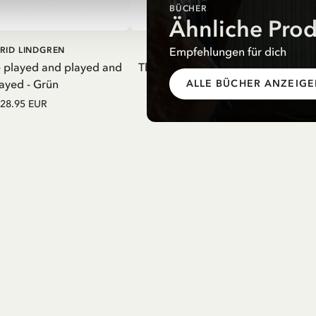
BÜCHER
Ähnliche Pro
EN WARENKORB
IN DEN WARENKORB
Empfehlungen für dich
RID LINDGREN
PIPPI LANGSTRUMPF
e played and played and
Thermosflasche Pippi Langstrumpf
ayed - Grün
Nachthemd Lila – 550 ml
ALLE BÜCHER ANZEIG
28.95 EUR
27.97 EUR
32.90 EUR