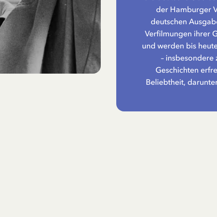
der Hamburger Ve
deutschen Ausgabe
Verfilmungen ihrer 
und werden bis heute
– insbesondere 
Geschichten erfr
Beliebtheit, darunte