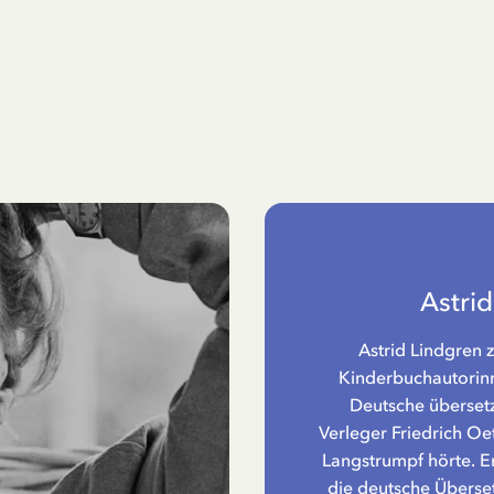
Astri
Astrid Lindgren 
Kinderbuchautorinne
Deutsche übersetz
Verleger Friedrich Oe
Langstrumpf hörte. Er
die deutsche Überset