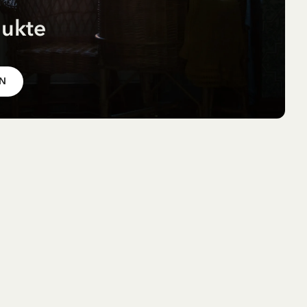
dukte
 im
EN