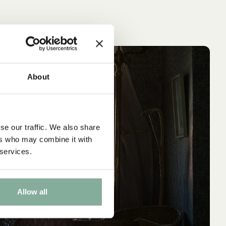
IN DEN WARENKORB
IN 
MICHEL AUS LÖNNEBERGA
PIP
NEU
NEU
Kinderservice Michel aus Lönneberga
Kinderservice 
About
RPET – 5 Teile
34.90 EUR
se our traffic. We also share
ers who may combine it with
 services.
Allow all