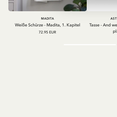
IN DEN WARENKORB
IN D
MADITA
AST
Weiße Schürze - Madita, 1. Kapitel
Tasse - And w
pl
72.95 EUR