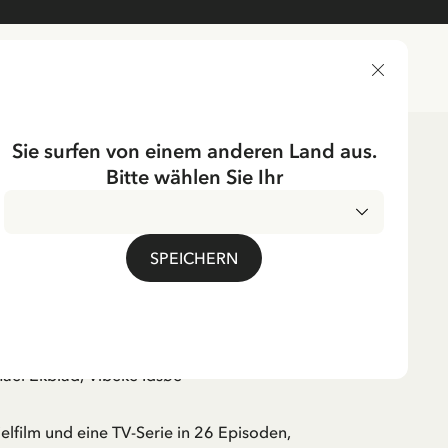
LIEFERLAND
Sie surfen von einem anderen Land aus.
Bitte wählen Sie Ihr
SPEICHERN
 på taket
id Lindgren
ael Ekblad, Vibeke Idsøe
ielfilm und eine TV-Serie in 26 Episoden,