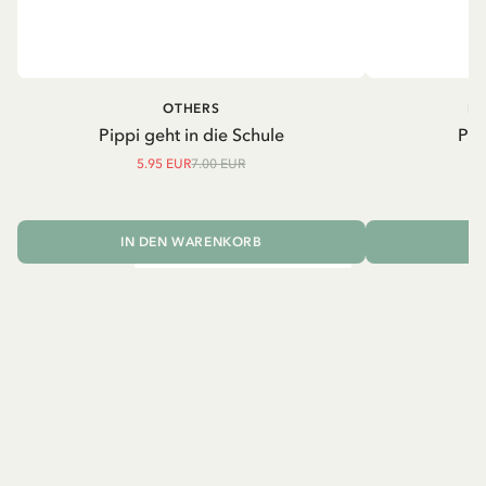
OTHERS
PI
Pippi geht in die Schule
Pip
5.95 EUR
7.00 EUR
IN DEN WARENKORB
I