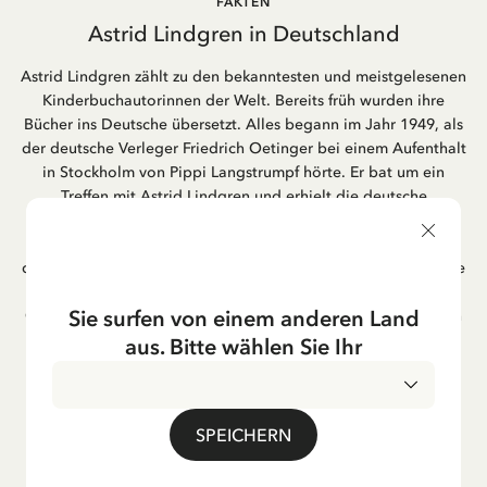
FAKTEN
Astrid Lindgren in Deutschland
Astrid Lindgren zählt zu den bekanntesten und meistgelesenen
Kinderbuchautorinnen der Welt. Bereits früh wurden ihre
Bücher ins Deutsche übersetzt. Alles begann im Jahr 1949, als
der deutsche Verleger Friedrich Oetinger bei einem Aufenthalt
in Stockholm von Pippi Langstrumpf hörte. Er bat um ein
Treffen mit Astrid Lindgren und erhielt die deutsche
Übersetzung der Pippi-Langstrumpf-Trilogie. Bis heute ist der
Hamburger Verlag Friedrich Oetinger der Herausgeber der
deutschen Ausgaben von Astrid Lindgrens Kinderbücher. Viele
der Verfilmungen ihrer Geschichten entstanden als deutsche
Sie surfen von einem anderen Land
Co-Prouktion und werden bis heute regelmäßig im deutschen
Fernsehen ausgestrahlt – insbesondere zur Weihnachtszeit.
aus. Bitte wählen Sie Ihr
Auch die Lieder aus ihren Geschichten erfreuen sich in der
deutschen Übersetzung großer Beliebtheit, darunter das
bekannte Titellied „Hej, Pippi Langstrumpf“.
SPEICHERN