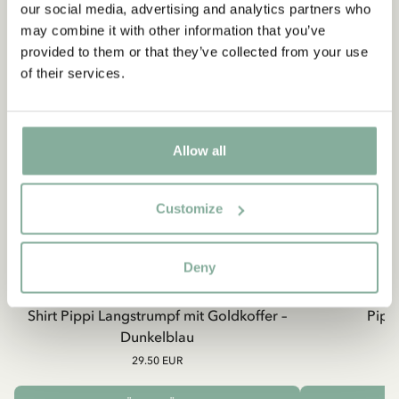
our social media, advertising and analytics partners who
may combine it with other information that you’ve
provided to them or that they’ve collected from your use
of their services.
Allow all
Customize
Deny
PIPPI LANGSTRUMPF
Shirt Pippi Langstrumpf mit Goldkoffer –
Pippi
Dunkelblau
29.50 EUR