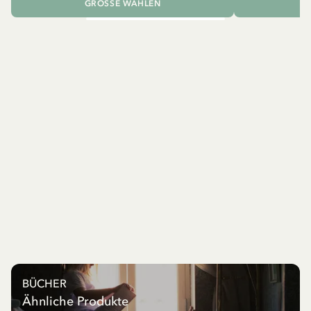
GRÖSSE WÄHLEN
I
BÜCHER
Ähnliche Produkte