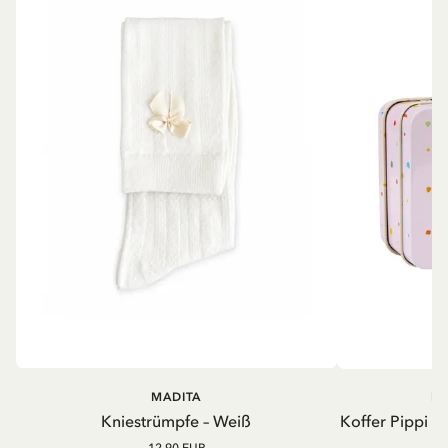
MADITA
PI
Kniestrümpfe – Weiß
Koffer Pippi L
12.90 EUR