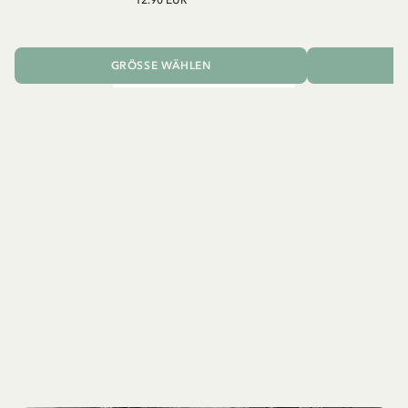
GRÖSSE WÄHLEN
I