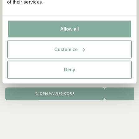
of their services.
Allow all
Customize
MICHEL AUS LÖNNEBERGA
MICH
Mütze Michel aus Lönneberga - Dunkelblau
Kinderservice
Deny
18.90 EUR
IN DEN WARENKORB
I