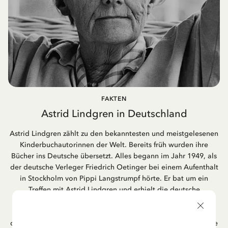
FAKTEN
Astrid Lindgren in Deutschland
Astrid Lindgren zählt zu den bekanntesten und meistgelesenen
Kinderbuchautorinnen der Welt. Bereits früh wurden ihre
Bücher ins Deutsche übersetzt. Alles begann im Jahr 1949, als
der deutsche Verleger Friedrich Oetinger bei einem Aufenthalt
in Stockholm von Pippi Langstrumpf hörte. Er bat um ein
Treffen mit Astrid Lindgren und erhielt die deutsche
Übersetzung der Pippi-Langstrumpf-Trilogie. Bis heute ist der
Hamburger Verlag Friedrich Oetinger der Herausgeber der
deutschen Ausgaben von Astrid Lindgrens Kinderbücher. Viele