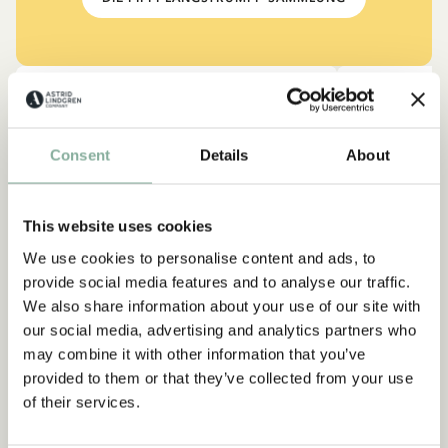
NEU
-15%
Consent
Details
About
Abonnieren Sie unseren
This website uses cookies
Newsletter und erhalten Sie 10
We use cookies to personalise content and ads, to
% Rabatt!
provide social media features and to analyse our traffic.
Werden Sie Abonnent des Astrid Lindgren Store
We also share information about your use of our site with
Newsletters und erhalten Sie exklusive
our social media, advertising and analytics partners who
Angebote sowie spannende Fakten über Astrid
may combine it with other information that you’ve
Lindgren. Zusätzlich erhalten Sie 10 % Rabatt auf
provided to them or that they’ve collected from your use
Ihren ersten Einkauf!
of their services.