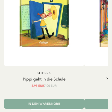
OTHERS
PI
Pippi geht in die Schule
Pip
5.95 EUR
7.00 EUR
IN DEN WARENKORB
I