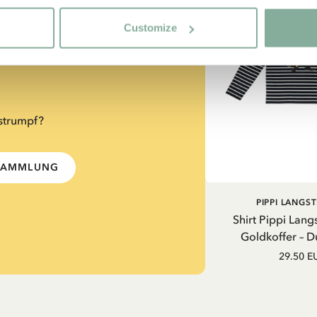
Customize
ss auch gut
strumpf?
-SAMMLUNG
PIPPI LANGS
Shirt Pippi Lang
Goldkoffer – D
29.50 E