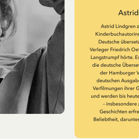
Astri
Astrid Lindgren 
Kinderbuchautorinne
Deutsche übersetz
Verleger Friedrich Oe
Langstrumpf hörte. Er
die deutsche Überset
der Hamburger Ve
deutschen Ausgabe
Verfilmungen ihrer 
und werden bis heute
– insbesondere 
Geschichten erfr
Beliebtheit, darunte