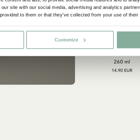
 our site with our social media, advertising and analytics partn
 provided to them or that they’ve collected from your use of their
Ja, ich akzeptiere die
Allgemeinen Geschäftsbedingungen.
JETZT MITGLIED WERDEN
Customize
IN DEN WARENKO
Tasse Wir Kinder aus Bulle
260 ml
14.90 EUR