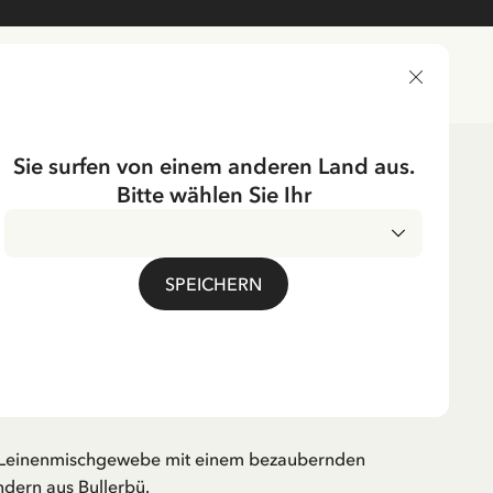
LIEFERLAND
Sie surfen von einem anderen Land aus.
Bitte wählen Sie Ihr
ichtung
Textilien
Handtücher
S BULLERBÜ
SPEICHERN
tuch - Die Kinder aus
 3. Kapitel
. MwSt.
s Leinenmischgewebe mit einem bezaubernden
ndern aus Bullerbü.