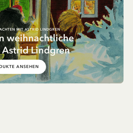
ACHTEN MIT ASTRID LINDGREN
n weihnachtliche
Astrid Lindgren
ens
DUKTE ANSEHEN