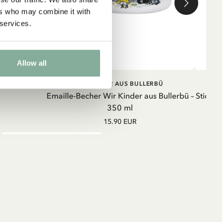
ers who may combine it with
 services.
Allow all
RB
IN DEN WARENKORB
DIE KINDER AUS BULLERBÜ
rbü Braun –
Emaille-Becher Wir Kinder aus Bullerbü –
Sticker
350 ml
15.90 EUR