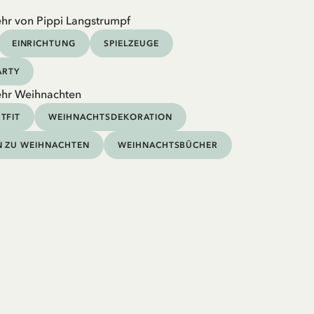
hr von Pippi Langstrumpf
EINRICHTUNG
SPIELZEUGE
ARTY
ehr Weihnachten
TFIT
WEIHNACHTSDEKORATION
N ZU WEIHNACHTEN
WEIHNACHTSBÜCHER