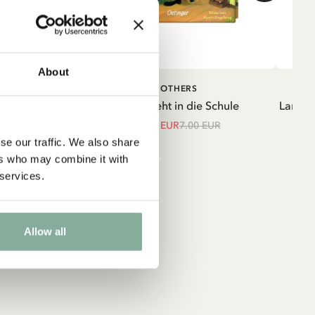
en
About
nd
IN DEN WARENKORB
IN DEN
TRUMPF
OTHERS
WARENKORB
r
strumpf mit
Pippi geht in die Schule
Langar
sten
unkelblau
5.95 EUR
7.00 EUR
se our traffic. We also share
UR
ers who may combine it with
 services.
Allow all