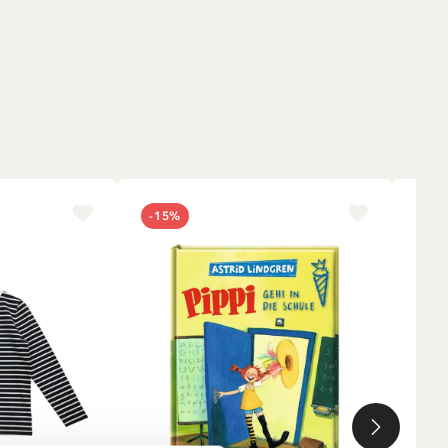
-15%
NE