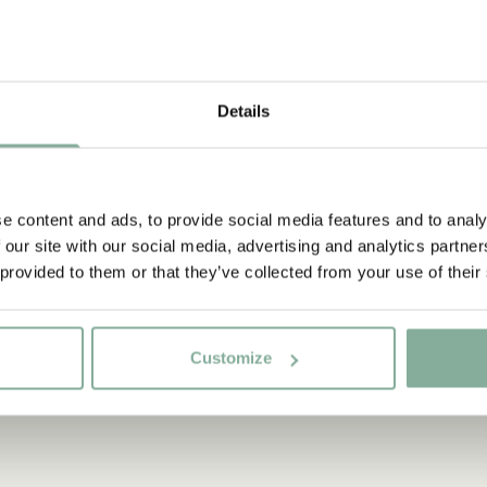
strumpf?
bonnieren Sie unseren Newsletter und erhalt
-SAMMLUNG
Sie 10 % Rabatt!
Details
erden Sie Abonnent des Astrid Lindgren Store Newsletters u
PIPPI LANGS
erhalten Sie exklusive Angebote sowie spannende Fakten übe
Shirt Pippi Lang
rid Lindgren. Zusätzlich erhalten Sie 10 % Rabatt auf Ihren er
Goldkoffer – D
Einkauf!
e content and ads, to provide social media features and to analy
29.50 E
 our site with our social media, advertising and analytics partn
 provided to them or that they’ve collected from your use of their
Ja, ich akzeptiere die
Allgemeinen Geschäftsbedingungen.
JETZT MITGLIED WERDEN
Customize