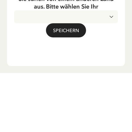
Fernsehen ausgestrahlt – insbesondere zur Weihnachtszeit.
aus. Bitte wählen Sie Ihr
Auch die Lieder aus ihren Geschichten erfreuen sich in der
deutschen Übersetzung großer Beliebtheit, darunter das
bekannte Titellied „Hej, Pippi Langstrumpf“.
SPEICHERN
Möchtest du unseren Newsletter?
Melde dich zu unserem Newsletter an und erhalte
Gutenachtgeschichten, Neuigkeiten, lustige Produkte und