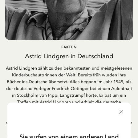
FAKTEN
Astrid Lindgren in Deutschland
Astrid Lindgren zählt zu den bekanntesten und meistgelesenen
Kinderbuchautorinnen der Welt. Bereits früh wurden ihre
Bücher ins Deutsche übersetzt. Alles begann im Jahr 1949, als
der deutsche Verleger Friedrich Oetinger bei einem Aufenthalt
in Stockholm von Pippi Langstrumpf hörte. Er bat um ein
Treffen mit Astrid Lindgren und erhielt die deutsche
Übersetzung der Pippi-Langstrumpf-Trilogie. Bis heute ist der
Hamburger Verlag Friedrich Oetinger der Herausgeber der
deutschen Ausgaben von Astrid Lindgrens Kinderbücher. Viele
der Verfilmungen ihrer Geschichten entstanden als deutsche
Sie surfen von einem anderen Land
Co-Prouktion und werden bis heute regelmäßig im deutschen