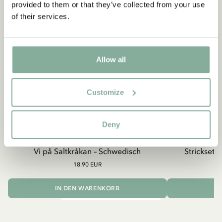
provided to them or that they’ve collected from your use
of their services.
Allow all
Customize
Deny
SALTKROKAN
Vi på Saltkråkan – Schwedisch
Strickset S
18.90 EUR
IN DEN WARENKORB
I