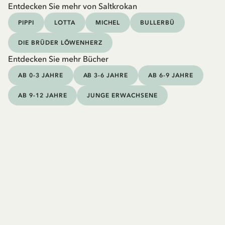
Entdecken Sie mehr von Saltkrokan
PIPPI
LOTTA
MICHEL
BULLERBÜ
DIE BRÜDER LÖWENHERZ
Entdecken Sie mehr Bücher
AB 0-3 JAHRE
AB 3-6 JAHRE
AB 6-9 JAHRE
AB 9-12 JAHRE
JUNGE ERWACHSENE