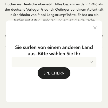
Bücher ins Deutsche übersetzt. Alles begann im Jahr 1949, als
der deutsche Verleger Friedrich Oetinger bei einem Aufenthalt
in Stockholm von Pippi Langstrumpf hörte. Er bat um ein
Treffen mit Astrid Lindgren und erhielt die deutsche
Übersetzung der Pippi-Langstrumpf-Trilogie. Bis heute ist der
Hamburger Verlag Friedrich Oetinger der Herausgeber der
deutschen Ausgaben von Astrid Lindgrens Kinderbücher. Viele
der Verfilmungen ihrer Geschichten entstanden als deutsche
Sie surfen von einem anderen Land
Co-Prouktion und werden bis heute regelmäßig im deutschen
Fernsehen ausgestrahlt – insbesondere zur Weihnachtszeit.
aus. Bitte wählen Sie Ihr
Auch die Lieder aus ihren Geschichten erfreuen sich in der
deutschen Übersetzung großer Beliebtheit, darunter das
bekannte Titellied „Hej, Pippi Langstrumpf“.
SPEICHERN