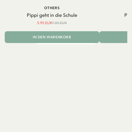
OTHERS
PI
Pippi geht in die Schule
Pip
5.95 EUR
7.00 EUR
IN DEN WARENKORB
I