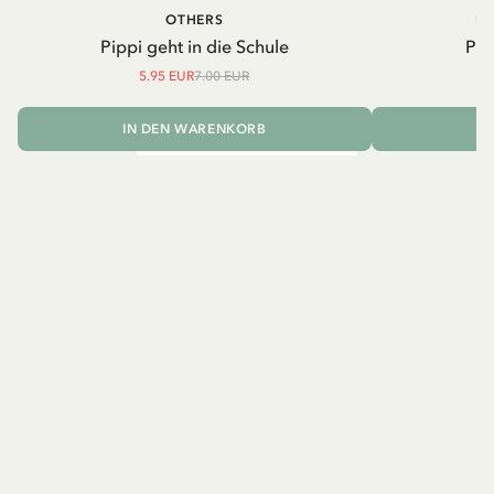
OTHERS
PI
Pippi geht in die Schule
Pip
5.95 EUR
7.00 EUR
IN DEN WARENKORB
I