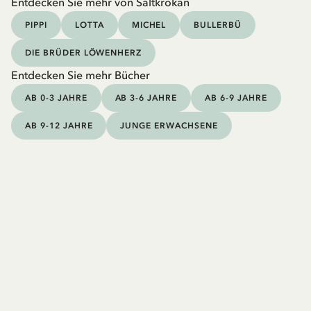
Entdecken Sie mehr von Saltkrokan
PIPPI
LOTTA
MICHEL
BULLERBÜ
DIE BRÜDER LÖWENHERZ
Entdecken Sie mehr Bücher
AB 0-3 JAHRE
AB 3-6 JAHRE
AB 6-9 JAHRE
AB 9-12 JAHRE
JUNGE ERWACHSENE