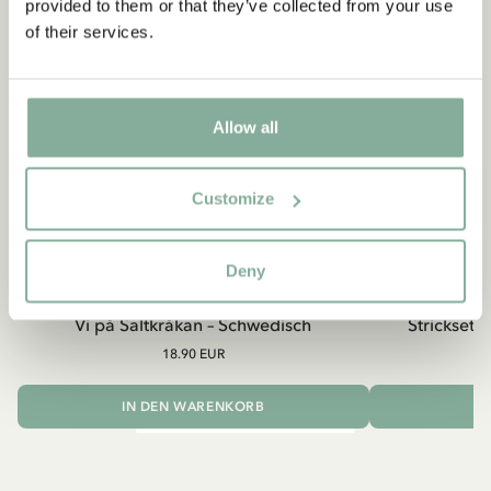
provided to them or that they’ve collected from your use
of their services.
Allow all
Customize
Deny
SALTKROKAN
Vi på Saltkråkan – Schwedisch
Strickset S
18.90 EUR
IN DEN WARENKORB
I