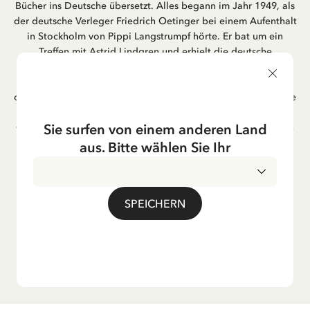
Bücher ins Deutsche übersetzt. Alles begann im Jahr 1949, als
der deutsche Verleger Friedrich Oetinger bei einem Aufenthalt
in Stockholm von Pippi Langstrumpf hörte. Er bat um ein
Treffen mit Astrid Lindgren und erhielt die deutsche
Übersetzung der Pippi-Langstrumpf-Trilogie. Bis heute ist der
Hamburger Verlag Friedrich Oetinger der Herausgeber der
deutschen Ausgaben von Astrid Lindgrens Kinderbücher. Viele
der Verfilmungen ihrer Geschichten entstanden als deutsche
Sie surfen von einem anderen Land
Co-Prouktion und werden bis heute regelmäßig im deutschen
Fernsehen ausgestrahlt – insbesondere zur Weihnachtszeit.
aus. Bitte wählen Sie Ihr
Auch die Lieder aus ihren Geschichten erfreuen sich in der
deutschen Übersetzung großer Beliebtheit, darunter das
bekannte Titellied „Hej, Pippi Langstrumpf“.
SPEICHERN