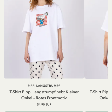
PIPPI LANGSTRUMPF
PI
T-Shirt Pippi Langstrumpf hebt Kleiner
T-Shirt Pipp
Onkel – Rotes Frontmotiv
Onkel 
54.90 EUR