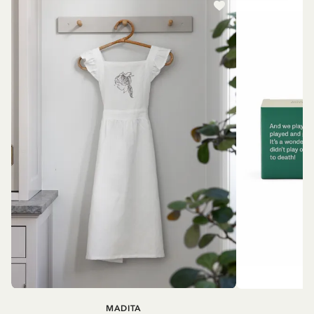
MADITA
A