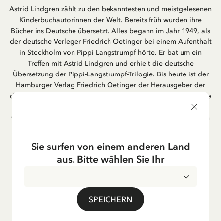
Astrid Lindgren zählt zu den bekanntesten und meistgelesenen
Kinderbuchautorinnen der Welt. Bereits früh wurden ihre
Bücher ins Deutsche übersetzt. Alles begann im Jahr 1949, als
der deutsche Verleger Friedrich Oetinger bei einem Aufenthalt
in Stockholm von Pippi Langstrumpf hörte. Er bat um ein
Treffen mit Astrid Lindgren und erhielt die deutsche
Übersetzung der Pippi-Langstrumpf-Trilogie. Bis heute ist der
Hamburger Verlag Friedrich Oetinger der Herausgeber der
deutschen Ausgaben von Astrid Lindgrens Kinderbücher. Viele
der Verfilmungen ihrer Geschichten entstanden als deutsche
Co-Prouktion und werden bis heute regelmäßig im deutschen
Fernsehen ausgestrahlt – insbesondere zur Weihnachtszeit.
Auch die Lieder aus ihren Geschichten erfreuen sich in der
Sie surfen von einem anderen Land
deutschen Übersetzung großer Beliebtheit, darunter das
aus. Bitte wählen Sie Ihr
bekannte Titellied „Hej, Pippi Langstrumpf“.
SPEICHERN