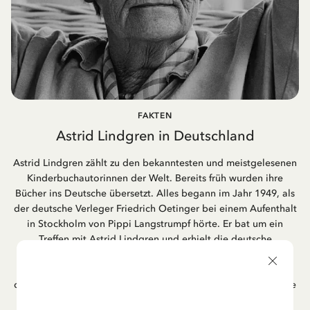
FAKTEN
Astrid Lindgren in Deutschland
Astrid Lindgren zählt zu den bekanntesten und meistgelesenen
Kinderbuchautorinnen der Welt. Bereits früh wurden ihre
Bücher ins Deutsche übersetzt. Alles begann im Jahr 1949, als
der deutsche Verleger Friedrich Oetinger bei einem Aufenthalt
in Stockholm von Pippi Langstrumpf hörte. Er bat um ein
Treffen mit Astrid Lindgren und erhielt die deutsche
Übersetzung der Pippi-Langstrumpf-Trilogie. Bis heute ist der
Hamburger Verlag Friedrich Oetinger der Herausgeber der
deutschen Ausgaben von Astrid Lindgrens Kinderbücher. Viele
der Verfilmungen ihrer Geschichten entstanden als deutsche