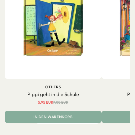
OTHERS
PI
Pippi geht in die Schule
Pip
5.95 EUR
7.00 EUR
IN DEN WARENKORB
I