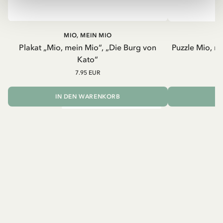
MIO, MEIN MIO
Plakat „Mio, mein Mio“, „Die Burg von
Puzzle Mio, m
Kato“
7.95 EUR
IN DEN WARENKORB
I