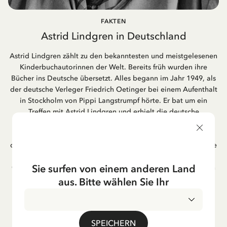
FAKTEN
Astrid Lindgren in Deutschland
Astrid Lindgren zählt zu den bekanntesten und meistgelesenen
Kinderbuchautorinnen der Welt. Bereits früh wurden ihre
Bücher ins Deutsche übersetzt. Alles begann im Jahr 1949, als
der deutsche Verleger Friedrich Oetinger bei einem Aufenthalt
in Stockholm von Pippi Langstrumpf hörte. Er bat um ein
Treffen mit Astrid Lindgren und erhielt die deutsche
Übersetzung der Pippi-Langstrumpf-Trilogie. Bis heute ist der
Hamburger Verlag Friedrich Oetinger der Herausgeber der
deutschen Ausgaben von Astrid Lindgrens Kinderbücher. Viele
der Verfilmungen ihrer Geschichten entstanden als deutsche
Sie surfen von einem anderen Land
Co-Prouktion und werden bis heute regelmäßig im deutschen
Fernsehen ausgestrahlt – insbesondere zur Weihnachtszeit.
aus. Bitte wählen Sie Ihr
Auch die Lieder aus ihren Geschichten erfreuen sich in der
deutschen Übersetzung großer Beliebtheit, darunter das
bekannte Titellied „Hej, Pippi Langstrumpf“.
SPEICHERN