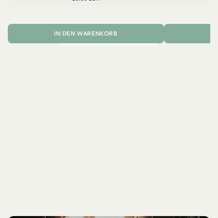
2
IN DEN WARENKORB
I