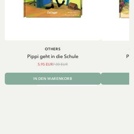
OTHERS
PI
Pippi geht in die Schule
Pip
5.95 EUR
7.00 EUR
IN DEN WARENKORB
I