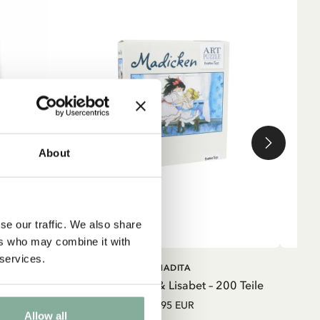
About
se our traffic. We also share
ers who may combine it with
 services.
IN DEN WARENKORB
IN DEN
MADITA
WARENKORB
eiß
Puzzle Madita & Lisabet – 200 Teile
9.95 EUR
Allow all