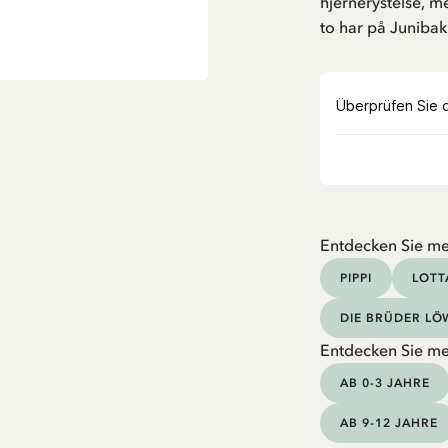
hjernerystelse, m
to har på Junibak
Entdecken Sie me
PIPPI
LOTT
DIE BRÜDER L
Entdecken Sie me
AB 0-3 JAHRE
AB 9-12 JAHRE