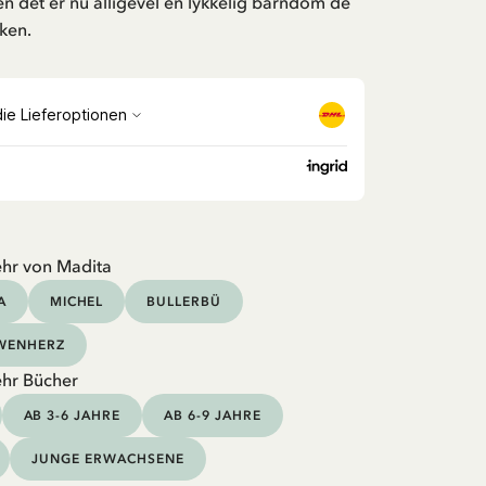
en det er nu alligevel en lykkelig barndom de
ken.
hr von Madita
A
MICHEL
BULLERBÜ
ÖWENHERZ
hr Bücher
AB 3-6 JAHRE
AB 6-9 JAHRE
JUNGE ERWACHSENE