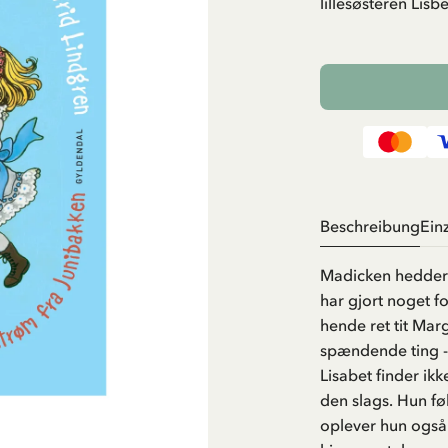
lillesøsteren Lisbe
Beschreibung
Ein
Madicken hedder 
har gjort noget f
hende ret tit Mar
spændende ting - 
Lisabet finder ikk
den slags. Hun fø
oplever hun også