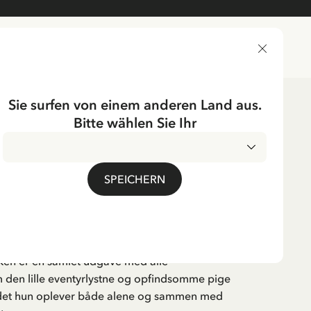
LIEFERLAND
Sie surfen von einem anderen Land aus.
Bitte wählen Sie Ihr
er
Dänisch
SPEICHERN
m Madicken (Dänisch)
. MwSt.
en er en samlet udgave med alle
m den lille eventyrlystne og opfindsomme pige
 det hun oplever både alene og sammen med