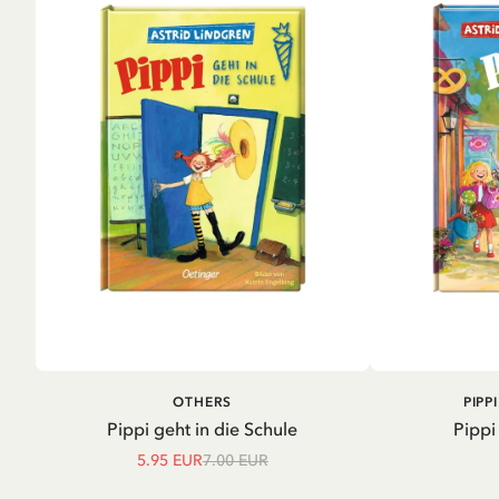
IN DEN WARENKORB
IN D
OTHERS
PIPP
Pippi geht in die Schule
Pippi
5.95 EUR
7.00 EUR