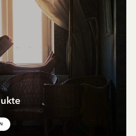
18.00 EUR
dukte
r
pf
EN