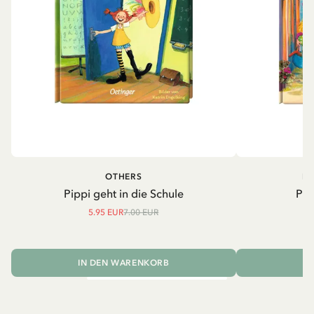
OTHERS
PI
Pippi geht in die Schule
Pip
5.95 EUR
7.00 EUR
IN DEN WARENKORB
I