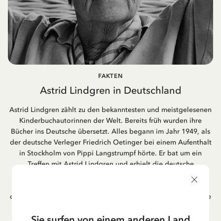
FAKTEN
Astrid Lindgren in Deutschland
Astrid Lindgren zählt zu den bekanntesten und meistgelesenen
Kinderbuchautorinnen der Welt. Bereits früh wurden ihre
Bücher ins Deutsche übersetzt. Alles begann im Jahr 1949, als
der deutsche Verleger Friedrich Oetinger bei einem Aufenthalt
in Stockholm von Pippi Langstrumpf hörte. Er bat um ein
Treffen mit Astrid Lindgren und erhielt die deutsche
Übersetzung der Pippi-Langstrumpf-Trilogie. Bis heute ist der
Hamburger Verlag Friedrich Oetinger der Herausgeber der
deutschen Ausgaben von Astrid Lindgrens Kinderbücher. Viele
der Verfilmungen ihrer Geschichten entstanden als deutsche
Sie surfen von einem anderen Land
Co-Prouktion und werden bis heute regelmäßig im deutschen