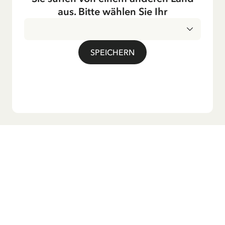
Fernsehen ausgestrahlt – insbesondere zur Weihnachtszeit.
aus. Bitte wählen Sie Ihr
Auch die Lieder aus ihren Geschichten erfreuen sich in der
deutschen Übersetzung großer Beliebtheit, darunter das
bekannte Titellied „Hej, Pippi Langstrumpf“.
SPEICHERN
Möchtest du unseren Newsletter?
Melde dich zu unserem Newsletter an und erhalte
Gutenachtgeschichten, Neuigkeiten, lustige Produkte und