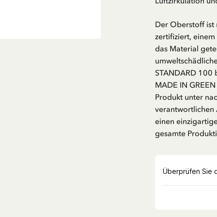
Luftzirkulation u
Der Oberstoff i
zertifiziert, eine
das Material gete
umweltschädlichen
STANDARD 100 by
MADE IN GREEN b
Produkt unter na
verantwortlichen 
einen einzigartig
gesamte Produkti