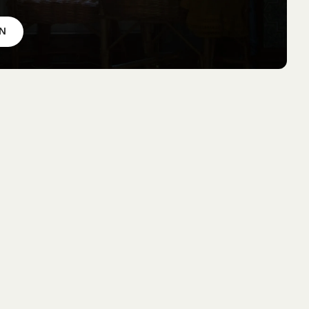
 im
EN