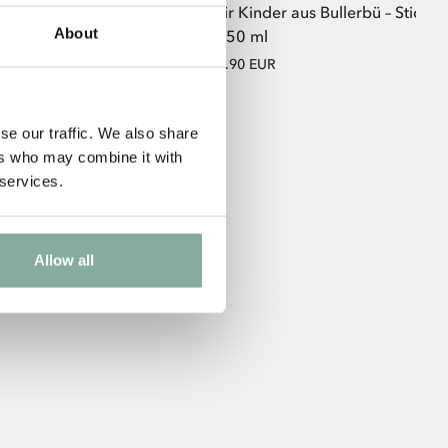
Emaille-Becher Wir Kinder aus Bullerbü –
Sticker
About
350 ml
15.90 EUR
se our traffic. We also share
ers who may combine it with
 services.
Allow all