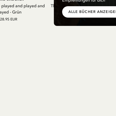
e played and played and
Thermosflasche Pippi Langstrumpf
ayed - Grün
Nachthemd Lila – 550 ml
ALLE BÜCHER ANZEIG
28.95 EUR
27.97 EUR
32.90 EUR