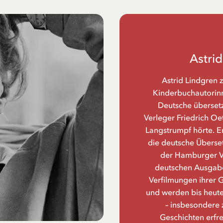
Astri
Astrid Lindgren 
Kinderbuchautorinne
Deutsche übersetz
Verleger Friedrich Oe
Langstrumpf hörte. Er
die deutsche Überset
der Hamburger Ve
deutschen Ausgabe
Verfilmungen ihrer 
und werden bis heute
– insbesondere 
Geschichten erfr