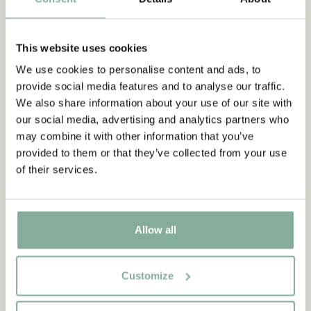
This website uses cookies
We use cookies to personalise content and ads, to
provide social media features and to analyse our traffic.
We also share information about your use of our site with
our social media, advertising and analytics partners who
may combine it with other information that you’ve
DIE K
Tasse Wir Kinder aus Bullerbü Braun – 260
provided to them or that they’ve collected from your use
Emaille-Beche
ml
of their services.
14.90 EUR
Allow all
IN DEN WARENKORB
I
Customize