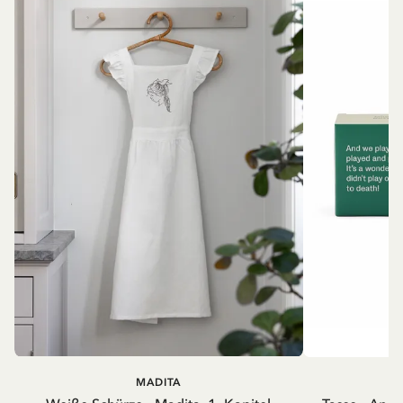
MADITA
A