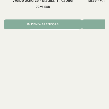
Weiße Schürze - Madita, 1. Kapitel
Tasse - And
72.95 EUR
IN DEN WARENKORB
I