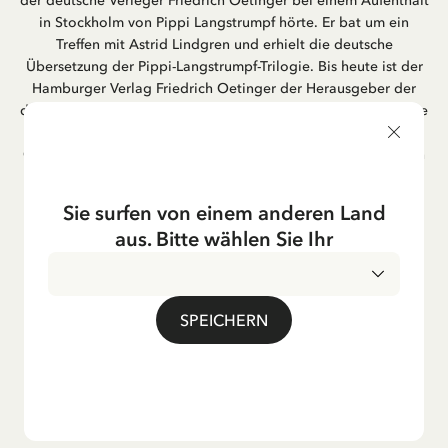
der deutsche Verleger Friedrich Oetinger bei einem Aufenthalt
in Stockholm von Pippi Langstrumpf hörte. Er bat um ein
Treffen mit Astrid Lindgren und erhielt die deutsche
Übersetzung der Pippi-Langstrumpf-Trilogie. Bis heute ist der
Hamburger Verlag Friedrich Oetinger der Herausgeber der
deutschen Ausgaben von Astrid Lindgrens Kinderbücher. Viele
der Verfilmungen ihrer Geschichten entstanden als deutsche
Co-Prouktion und werden bis heute regelmäßig im deutschen
Fernsehen ausgestrahlt – insbesondere zur Weihnachtszeit.
Auch die Lieder aus ihren Geschichten erfreuen sich in der
Sie surfen von einem anderen Land
deutschen Übersetzung großer Beliebtheit, darunter das
aus. Bitte wählen Sie Ihr
bekannte Titellied „Hej, Pippi Langstrumpf“.
SPEICHERN