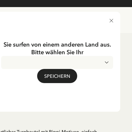
LIEFERLAND
Sie surfen von einem anderen Land aus.
Bitte wählen Sie Ihr
ssoires
Taschen & Koffer
UMPF
SPEICHERN
el Pippi Langstrumpf -
. MwSt.
rtlicher Turnbeutel mit Pippi-Motiven, einfach