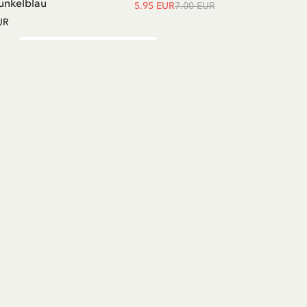
unkelblau
5.95 EUR
7.00 EUR
UR