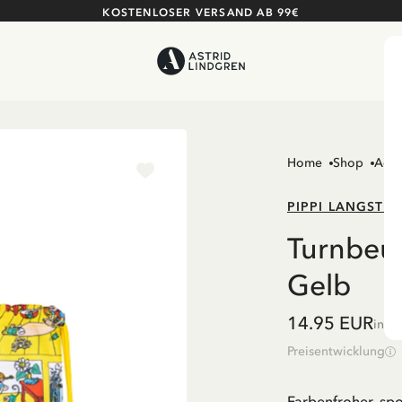
KOSTENLOSER VERSAND AB 99€
Home
Shop
Acce
PIPPI LANGSTR
Turnbeut
Gelb
14.95 EUR
inkl
Preisentwicklung
Farbenfroher, spo