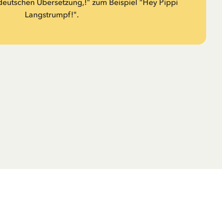
r deutschen Übersetzung,!" zum Beispiel "Hey Pippi
Langstrumpf!".