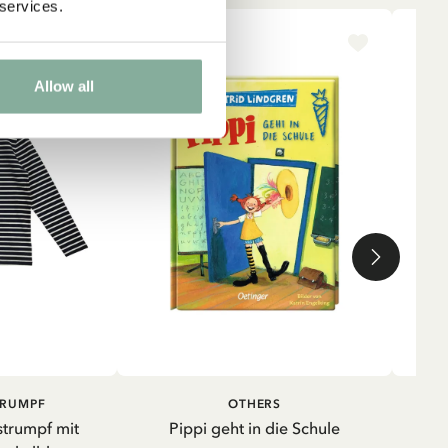
 services.
-15%
NE
Allow all
IN DEN WARENKORB
IN DEN
TRUMPF
OTHERS
WARENKORB
strumpf mit
Pippi geht in die Schule
Shir