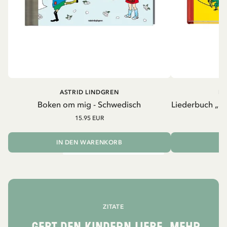
ASTRID LINDGREN
PI
Boken om mig - Schwedisch
Liederbuch „Si
15.95 EUR
2
IN DEN WARENKORB
I
ZITATE