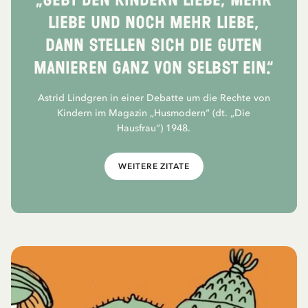
„Gebt den Kindern Liebe, mehr
Liebe und noch mehr Liebe,
dann stellen sich die guten
Manieren ganz von selbst ein.“
Astrid Lindgren in einer Debatte um die Rechte von
Kindern im Magazin „Husmodern“ (dt. „Die
Hausfrau“) 1948.
WEITERE ZITATE