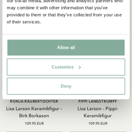
our social media, advertising and analytics partners who
Angebote sowie spannende Fakten über Astrid
may combine it with other information that you’ve
Lindgren. Zusätzlich erhalten Sie 10 % Rabatt auf
provided to them or that they’ve collected from your use
Ihren ersten Einkauf!
of their services.
Ja, ich akzeptiere die
Allgemeinen
Geschäftsbedingungen.
Allow all
JETZT MITGLIED WERDEN
Customize
Deny
RONJA RÄUBERTOCHTER
PIPPI LANGSTRUMPF
Lisa Larson Keramikfigur –
Lisa Larson – Pippi-
Birk Borkason
Keramikfigur
109.95 EUR
109.95 EUR