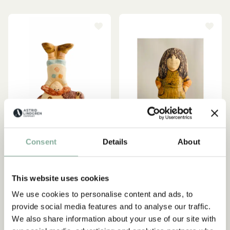
Consent
Details
About
PIPPI LANGSTRUMPF
RONJA RÄUBERTOCHTER
Abonnieren Sie unseren
Keramikfigur - Pippi
Lisa Larson Keramikfigur -
This website uses cookies
Newsletter und erhalten Sie 10
stemmt den Kleinen Onkel
Ronja
We use cookies to personalise content and ads, to
% Rabatt!
210.95 EUR
109.95 EUR
provide social media features and to analyse our traffic.
Werden Sie Abonnent des Astrid Lindgren Store
We also share information about your use of our site with
Newsletters und erhalten Sie exklusive
IN DEN WARENKORB
IN DEN WARENKORB