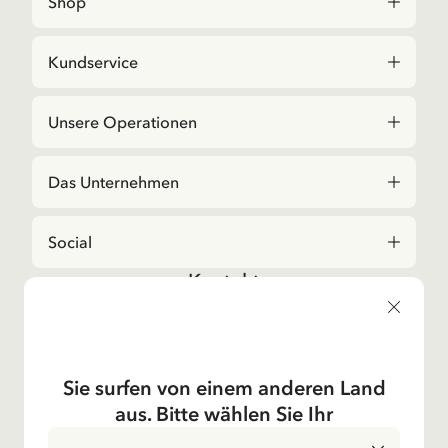
Shop
Kundservice
Unsere Operationen
Das Unternehmen
Social
Kontakt
Bei Fragen zu Bestellungen und zum Sortiment,
kontaktieren Sie bitte unseren Kundenservice
E-Mail-Adresse
shop@astridlindgren.com
Sie surfen von einem anderen Land
Wenn Sie Kontakt zu einem Mitarbeitenden des
aus. Bitte wählen Sie Ihr
Astrid Lingren Aktiebolags wollen, dann finden Sie