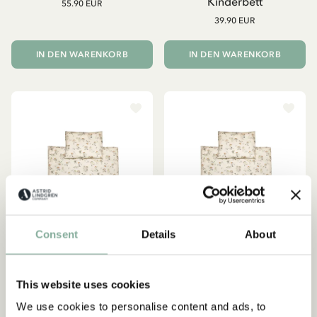
Kinderbett
55.90 EUR
39.90 EUR
IN DEN WARENKORB
IN DEN WARENKORB
Consent
Details
About
Abonnieren Sie unseren
This website uses cookies
Newsletter und erhalten Sie 10
PIPPI LANGSTRUMPF
PIPPI LANGSTRUMPF
We use cookies to personalise content and ads, to
% Rabatt!
Bettwäsche Pippi
Bettwäsche Pippi