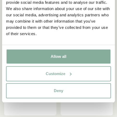
provide social media features and to analyse our traffic.
Langstrumpf Beige –
Langstrumpf - Beige
Werden Sie Abonnent des Astrid Lindgren Store
We also share information about your use of our site with
Newsletters und erhalten Sie exklusive
Kinderwagen
56.90 EUR
our social media, advertising and analytics partners who
Angebote sowie spannende Fakten über Astrid
24.90 EUR
may combine it with other information that you’ve
Lindgren. Zusätzlich erhalten Sie 10 % Rabatt auf
provided to them or that they’ve collected from your use
Ihren ersten Einkauf!
IN DEN WARENKORB
IN DEN WARENKORB
of their services.
Ja, ich akzeptiere die
Allgemeinen
Geschäftsbedingungen.
Allow all
JETZT MITGLIED WERDEN
Customize
Deny