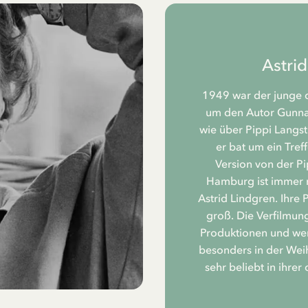
Astri
1949 war der junge d
um den Autor Gunnar
wie über Pippi Langst
er bat um ein Tref
Version von der Pi
Hamburg ist immer n
Astrid Lindgren. Ihre 
groß. Die Verfilmung
Produktionen und we
besonders in der Weih
sehr beliebt in ihre