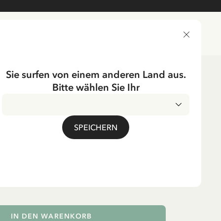
LIEFERLAND
Sie surfen von einem anderen Land aus.
Bitte wählen Sie Ihr
ichtung
Tischgedecke
Servietten
en - Pippi Langstrumpf
SPEICHERN
MwSt.
 Pippi Langstrumpf Motiv
IN DEN WARENKORB