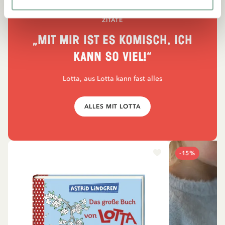
ZITATE
„Mit mir ist es komisch. Ich
kann so viel!“
Lotta, aus Lotta kann fast alles
ALLES MIT LOTTA
-15%