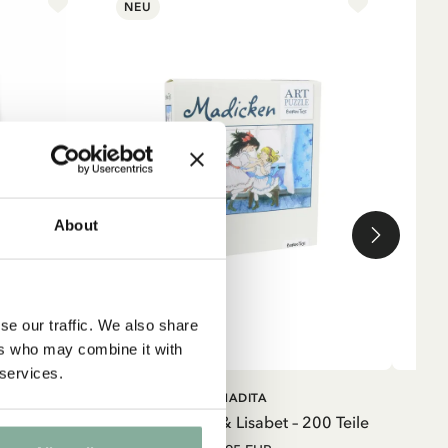
NEU
n
About
d
en
se our traffic. We also share
ers who may combine it with
 services.
IN DEN WARENKORB
IN DEN
MADITA
WARENKORB
eiß
Puzzle Madita & Lisabet – 200 Teile