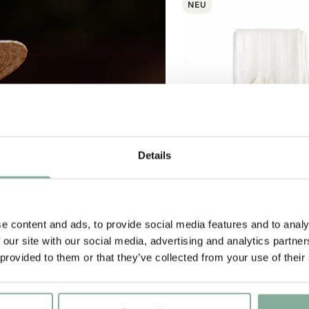
NEU
Abonnieren Sie unseren Newsletter und erhalte
Sie 10 % Rabatt!
Details
Werden Sie Abonnent des Astrid Lindgren Store Newsletters un
erhalten Sie exklusive Angebote sowie spannende Fakten über
strid Lindgren. Zusätzlich erhalten Sie 10 % Rabatt auf Ihren erst
Einkauf!
e content and ads, to provide social media features and to analy
 our site with our social media, advertising and analytics partn
 provided to them or that they’ve collected from your use of their
Ja, ich akzeptiere die
Allgemeinen Geschäftsbedingungen.
MADITA
Kniestrümpfe – W
JETZT MITGLIED WERDEN