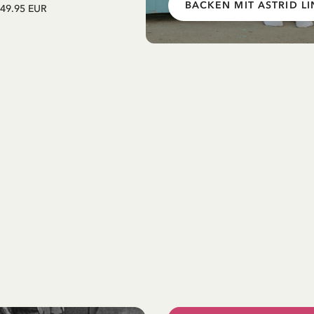
BACKEN MIT ASTRID L
49.95 EUR
42.95 EUR