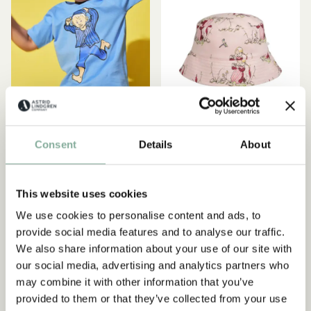
Consent
Details
About
MICHEL AUS LÖNNEBERGA
MICHEL AUS LÖNNEBERGA
T-Shirt Michel aus
Sonnenhut Ida aus
Abonnieren Sie unseren
Lönneberga Lustig – Blau
Lönneberga – Rosa
This website uses cookies
Newsletter und erhalten Sie 10
249.00 SEK
229.00 SEK
We use cookies to personalise content and ads, to
% Rabatt!
provide social media features and to analyse our traffic.
Werden Sie Abonnent des Astrid Lindgren Store
GRÖSSE WÄHLEN
GRÖSSE WÄHLEN
We also share information about your use of our site with
Newsletters und erhalten Sie exklusive
our social media, advertising and analytics partners who
Angebote sowie spannende Fakten über Astrid
may combine it with other information that you’ve
Lindgren. Zusätzlich erhalten Sie 10 % Rabatt auf
provided to them or that they’ve collected from your use
NEU
NEU
Ihren ersten Einkauf!