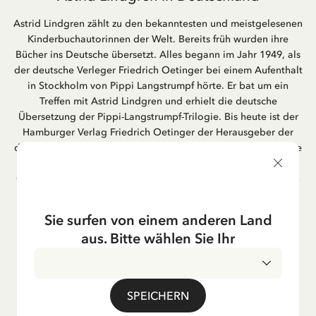
Astrid Lindgren zählt zu den bekanntesten und meistgelesenen
Kinderbuchautorinnen der Welt. Bereits früh wurden ihre
Bücher ins Deutsche übersetzt. Alles begann im Jahr 1949, als
der deutsche Verleger Friedrich Oetinger bei einem Aufenthalt
in Stockholm von Pippi Langstrumpf hörte. Er bat um ein
Treffen mit Astrid Lindgren und erhielt die deutsche
Übersetzung der Pippi-Langstrumpf-Trilogie. Bis heute ist der
Hamburger Verlag Friedrich Oetinger der Herausgeber der
deutschen Ausgaben von Astrid Lindgrens Kinderbücher. Viele
der Verfilmungen ihrer Geschichten entstanden als deutsche
Co-Prouktion und werden bis heute regelmäßig im deutschen
Fernsehen ausgestrahlt – insbesondere zur Weihnachtszeit.
Auch die Lieder aus ihren Geschichten erfreuen sich in der
Sie surfen von einem anderen Land
deutschen Übersetzung großer Beliebtheit, darunter das
aus. Bitte wählen Sie Ihr
bekannte Titellied „Hej, Pippi Langstrumpf“.
SPEICHERN