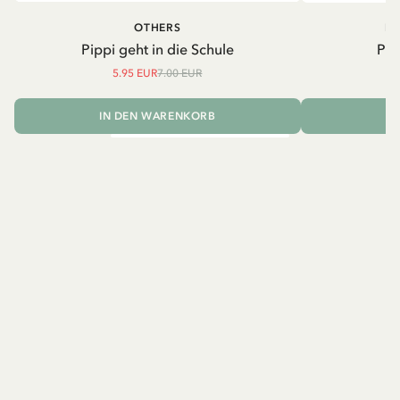
OTHERS
PI
Pippi geht in die Schule
Pip
5.95 EUR
7.00 EUR
IN DEN WARENKORB
I