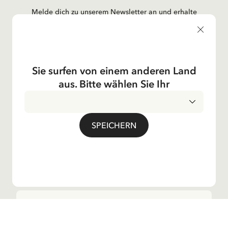
Melde dich zu unserem Newsletter an und erhalte
Gutenachtgeschichten, Neuigkeiten, lustige Produkte und
vieles mehr! Außerdem bekommst du einen Rabattcode
für 10 % auf deine erste Bestellung.
Sie surfen von einem anderen Land
aus. Bitte wählen Sie Ihr
Ja, ich akzeptiere die
Allgemeinen
Geschäftsbedingungen.
SPEICHERN
Astrid Lindgren
Shop
Kundservice