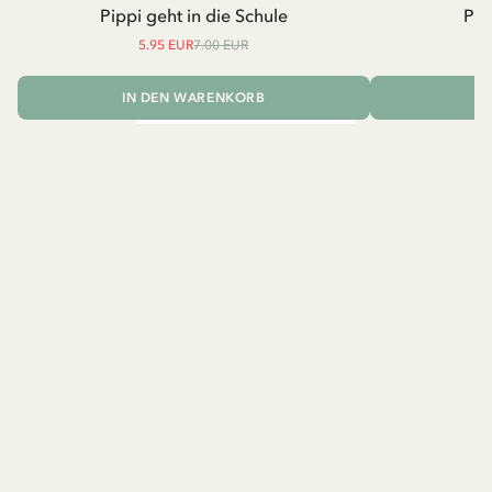
Pippi geht in die Schule
Pip
5.95 EUR
7.00 EUR
IN DEN WARENKORB
I