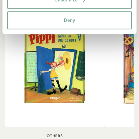
-15%
Deny
OTHERS
PI