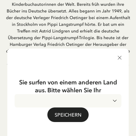
Kinderbuchautorinnen der Welt. Bereits früh wurden ihre
Bücher ins Deutsche übersetzt. Alles begann im Jahr 1949, als
der deutsche Verleger Friedrich Oetinger bei einem Aufenthalt
in Stockholm von Pippi Langstrumpf hörte. Er bat um ein
Treffen mit Astrid Lindgren und erhielt die deutsche
Übersetzung der Pippi-Langstrumpf-Trilogie. Bis heute ist der
Hamburger Verlag Friedrich Oetinger der Herausgeber der
deutschen Ausgaben von Astrid Lindgrens Kinderbücher. Viele
der Verfilmungen ihrer Geschichten entstanden als deutsche
Co-Prouktion und werden bis heute regelmäßig im deutschen
Fernsehen ausgestrahlt – insbesondere zur Weihnachtszeit.
Auch die Lieder aus ihren Geschichten erfreuen sich in der
Sie surfen von einem anderen Land
deutschen Übersetzung großer Beliebtheit, darunter das
aus. Bitte wählen Sie Ihr
bekannte Titellied „Hej, Pippi Langstrumpf“.
SPEICHERN