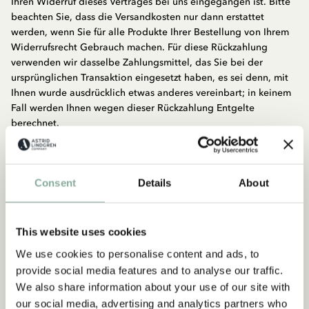
Ihren Widerruf dieses Vertrages bei uns eingegangen ist. Bitte
beachten Sie, dass die Versandkosten nur dann erstattet
werden, wenn Sie für alle Produkte Ihrer Bestellung von Ihrem
Widerrufsrecht Gebrauch machen. Für diese Rückzahlung
verwenden wir dasselbe Zahlungsmittel, das Sie bei der
ursprünglichen Transaktion eingesetzt haben, es sei denn, mit
Ihnen wurde ausdrücklich etwas anderes vereinbart; in keinem
Fall werden Ihnen wegen dieser Rückzahlung Entgelte
berechnet.
Wir können die Rückzahlung verweigern, bis wir die Ware
wieder zurückerhalten haben oder bis Sie den Nachweis
erbracht haben, dass Sie die Waren zurückgesandt haben, je
Consent
Details
About
nachdem, welches der frühere Zeitpunkt ist.
Sie haben die Waren unverzüglich und in jedem Fall spätestens
binnen vierzehn (14) Tagen ab dem Tag, an dem Sie uns über
den Widerruf dieses Vertrages unterrichten, an uns
This website uses cookies
zurückzusenden oder zu übergeben. Die Frist ist gewahrt, wenn
We use cookies to personalise content and ads, to
Sie die Waren vor Ablauf der Frist von vierzehn Tagen
provide social media features and to analyse our traffic.
absenden. Alle unsere Sendungen enthalten einen frankierten
We also share information about your use of our site with
Adressaufkleber, den Sie bei der Rücksendung der Artikel
our social media, advertising and analytics partners who
verwenden. Für die Rücksendung stellen wir Ihnen einen