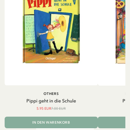
OTHERS
PI
Pippi geht in die Schule
Pip
5.95 EUR
7.00 EUR
IN DEN WARENKORB
I