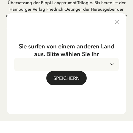
Übersetzung der Pippi-Langstrumpf-Trilogie. Bis heute ist der
Hamburger Verlag Friedrich Oetinger der Herausgeber der
deutschen Ausgaben von Astrid Lindgrens Kinderbücher. Viele
der Verfilmungen ihrer Geschichten entstanden als deutsche
Co-Prouktion und werden bis heute regelmäßig im deutschen
Fernsehen ausgestrahlt – insbesondere zur Weihnachtszeit.
Auch die Lieder aus ihren Geschichten erfreuen sich in der
Sie surfen von einem anderen Land
deutschen Übersetzung großer Beliebtheit, darunter das
aus. Bitte wählen Sie Ihr
bekannte Titellied „Hej, Pippi Langstrumpf“.
SPEICHERN