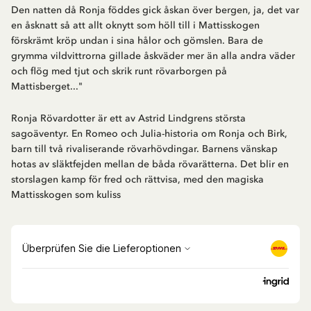
Den natten då Ronja föddes gick åskan över bergen, ja, det var
en åsknatt så att allt oknytt som höll till i Mattisskogen
förskrämt kröp undan i sina hålor och gömslen. Bara de
grymma vildvittrorna gillade åskväder mer än alla andra väder
och flög med tjut och skrik runt rövarborgen på
Mattisberget..."
Ronja Rövardotter är ett av Astrid Lindgrens största
sagoäventyr. En Romeo och Julia-historia om Ronja och Birk,
barn till två rivaliserande rövarhövdingar. Barnens vänskap
hotas av släktfejden mellan de båda rövarätterna. Det blir en
storslagen kamp för fred och rättvisa, med den magiska
Mattisskogen som kuliss