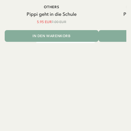
OTHERS
PI
Pippi geht in die Schule
Pip
5.95 EUR
7.00 EUR
IN DEN WARENKORB
I