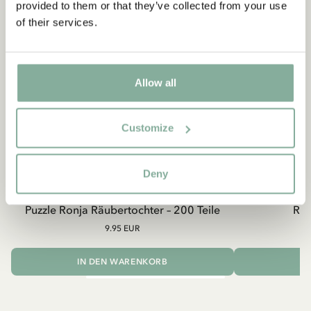
provided to them or that they’ve collected from your use
of their services.
Allow all
Customize
Deny
RONJA RÄUBERTOCHTER
RON
Puzzle Ronja Räubertochter – 200 Teile
Ron
9.95 EUR
IN DEN WARENKORB
I