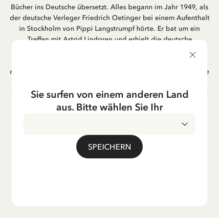
Bücher ins Deutsche übersetzt. Alles begann im Jahr 1949, als
der deutsche Verleger Friedrich Oetinger bei einem Aufenthalt
in Stockholm von Pippi Langstrumpf hörte. Er bat um ein
Treffen mit Astrid Lindgren und erhielt die deutsche
Übersetzung der Pippi-Langstrumpf-Trilogie. Bis heute ist der
Hamburger Verlag Friedrich Oetinger der Herausgeber der
deutschen Ausgaben von Astrid Lindgrens Kinderbücher. Viele
der Verfilmungen ihrer Geschichten entstanden als deutsche
Sie surfen von einem anderen Land
Co-Prouktion und werden bis heute regelmäßig im deutschen
Fernsehen ausgestrahlt – insbesondere zur Weihnachtszeit.
aus. Bitte wählen Sie Ihr
Auch die Lieder aus ihren Geschichten erfreuen sich in der
deutschen Übersetzung großer Beliebtheit, darunter das
bekannte Titellied „Hej, Pippi Langstrumpf“.
SPEICHERN