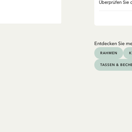
Entdecken Sie me
RAHMEN
K
TASSEN & BECH