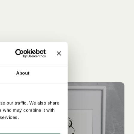
About
IN DEN WARENKORB
IN 
ASTRID LINDGREN
AS
Astrid Lindgren - Poster des Monats
Poster Astr
se our traffic. We also share
kär
59.95 EUR
ers who may combine it with
 services.