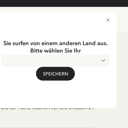
LIEFERLAND
Sie surfen von einem anderen Land aus.
Bitte wählen Sie Ihr
ND THE FOX
SPEICHERN
 Tomte und der Fuchs
MwSt.
und der Fuchs, illustriert von Eva Eriksson. 21