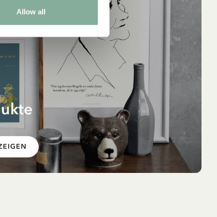
Allow all
dukte
er –
ZEIGEN