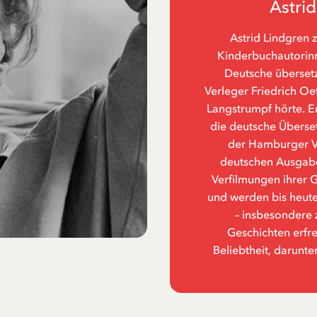
Astri
Astrid Lindgren 
Kinderbuchautorinne
Deutsche übersetz
Verleger Friedrich Oe
Langstrumpf hörte. Er
die deutsche Überset
der Hamburger Ve
deutschen Ausgabe
Verfilmungen ihrer 
und werden bis heute
– insbesondere 
Geschichten erfr
Beliebtheit, darunte