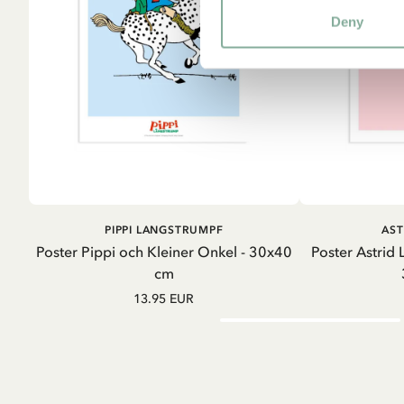
Deny
IN DEN WARENKORB
IN D
PIPPI LANGSTRUMPF
AST
Poster Pippi och Kleiner Onkel - 30x40
Poster Astrid L
cm
13.95 EUR