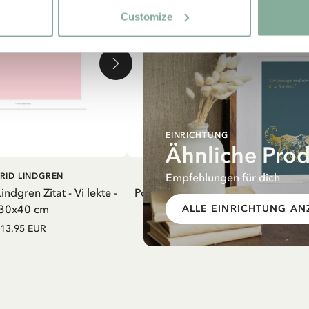
Customize
EINRICHTUNG
Ähnliche Pro
EN WARENKORB
IN DEN WARENKORB
Empfehlungen für dich
RID LINDGREN
PIPPI LANGSTRUMPF
indgren Zitat - Vi lekte -
Poster Pippi Langstrumpf Goldkoff
30x40 cm
30 x 40 cm
ALLE EINRICHTUNG AN
13.95 EUR
17.90 EUR