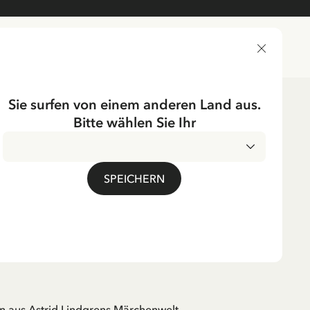
LIEFERLAND
Sie surfen von einem anderen Land aus.
Bitte wählen Sie Ihr
EN
SPEICHERN
trid - die Taube -
m
. MwSt.
n aus Astrid Lindgrens Märchenwelt.