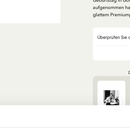
Geburtstag in Gö
aufgenommen hat.
glattem Premiump