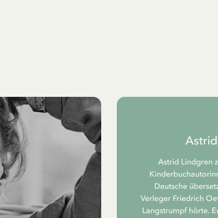
Astri
Astrid Lindgren 
Kinderbuchautorinne
Deutsche übersetz
Verleger Friedrich Oe
Langstrumpf hörte. Er