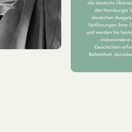
die deutsche Überset
der Hamburger Ve
deutschen Ausgabe
Verfilmungen ihrer 
und werden bis heute
– insbesondere 
Geschichten erfr
Beliebtheit, darunte