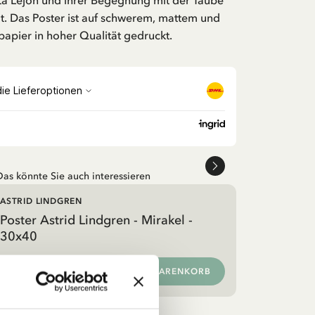
ta Lejon und ihrer Begegnung mit der Taube
 Das Poster ist auf schwerem, mattem und
apier in hoher Qualität gedruckt.
Das könnte Sie auch interessieren
ASTRID LINDGREN
Poster Astrid Lindgren - Mirakel -
30x40
IN DEN WARENKORB
13.95 EUR