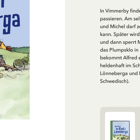
In Vimmerby finde
passieren. Am se
und Michel darf z
kann. Später wir
und dann sperrt M
das Plumpsklo in 
bekommt Alfred ei
heldenhaft im Sc
Lönneberga und M
Schwedisch).