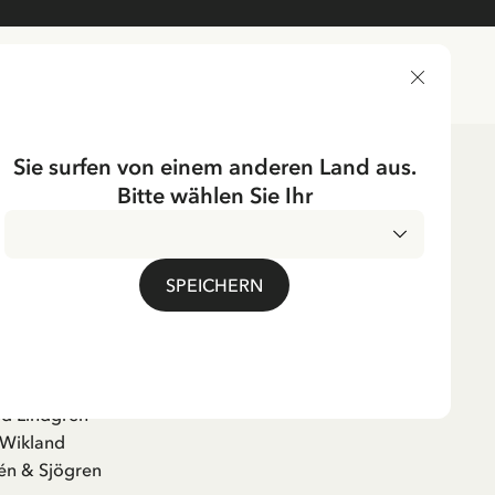
LIEFERLAND
Sie surfen von einem anderen Land aus.
Bitte wählen Sie Ihr
SPEICHERN
 av Emil i Lönneberga
tbook
id Lindgren
 Wikland
én & Sjögren