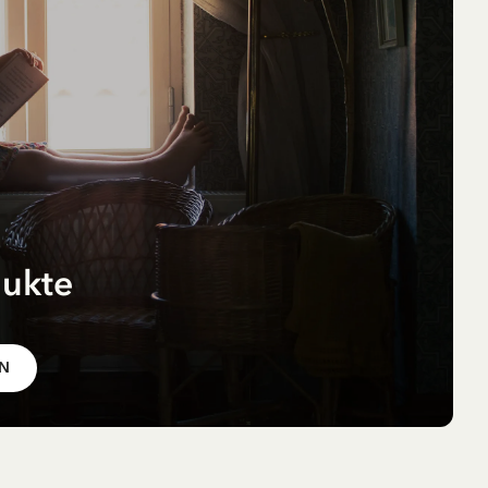
dukte
r
pf
EN