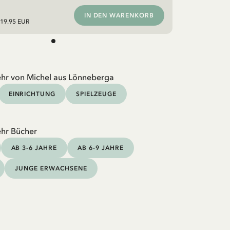
IN DEN WARENKORB
19.95 EUR
hr von Michel aus Lönneberga
EINRICHTUNG
SPIELZEUGE
hr Bücher
AB 3-6 JAHRE
AB 6-9 JAHRE
JUNGE ERWACHSENE