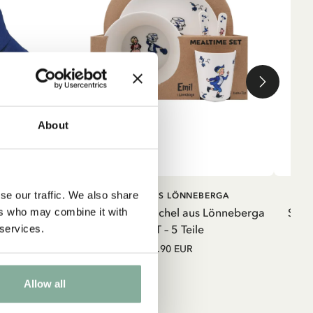
About
RB
IN DEN WARENKORB
se our traffic. We also share
ERGA
MICHEL AUS LÖNNEBERGA
eberga -
Kinderservice Michel aus Lönneberga
Swea
ers who may combine it with
RPET – 5 Teile
 services.
34.90 EUR
Allow all