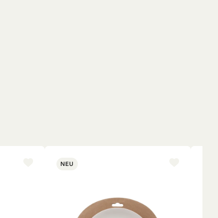
NEU
NE