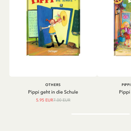
IN DEN WARENKORB
IN D
OTHERS
PIPP
Pippi geht in die Schule
Pippi
5.95 EUR
7.00 EUR