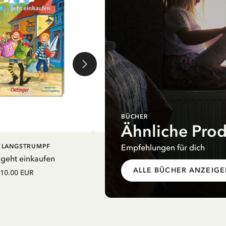
BÜCHER
Ähnliche Pro
EN WARENKORB
IN DEN WARENKORB
Empfehlungen für dich
I LANGSTRUMPF
PIPPI LANGSTRUMPF
 geht einkaufen
Mein Schulstart. Countdown zu
Einschulung mit Pippi Langstrum
ALLE BÜCHER ANZEIG
10.00 EUR
12.75 EUR
15.00 EUR