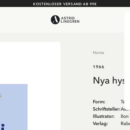
KOSTENLOSER VERSAND AB 99€
Home
1966
Nya hyss
Form
:
Tex
Schriftsteller
:
Astr
Illustrator
:
Ilon
Verlag
:
Rab