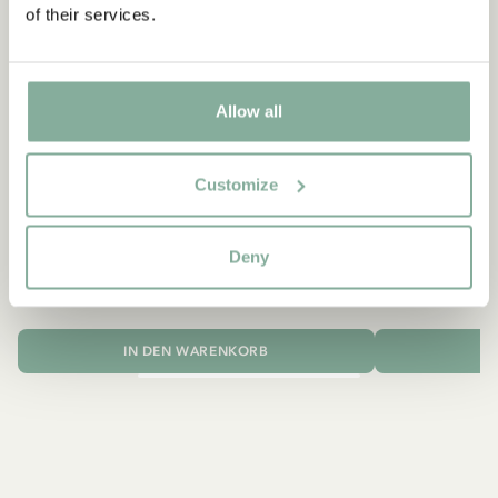
of their services.
Allow all
Customize
MICHEL AUS LÖNNEBERGA
MICH
Mütze Michel aus Lönneberga - Dunkelblau
Kinderservice
Deny
18.90 EUR
IN DEN WARENKORB
I