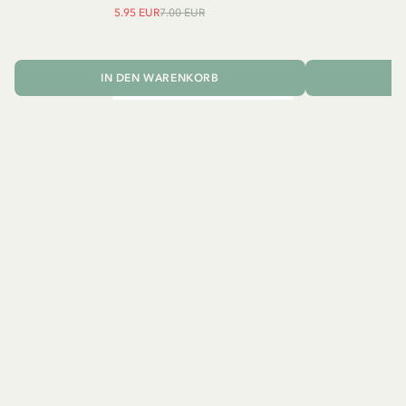
5.95 EUR
7.00 EUR
IN DEN WARENKORB
I