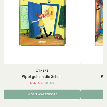
OTHERS
PI
Pippi geht in die Schule
Pip
5.95 EUR
7.00 EUR
IN DEN WARENKORB
I