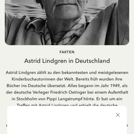
FAKTEN
Astrid Lindgren in Deutschland
Astrid Lindgren zählt zu den bekanntesten und meistgelesenen
Kinderbuchautorinnen der Welt. Bereits früh wurden ihre
Bücher ins Deutsche übersetzt. Alles begann im Jahr 1949, als
der deutsche Verleger Friedrich Oetinger bei einem Aufenthalt
in Stockholm von Pippi Langstrumpf hörte. Er bat um ein
Treffen mit Astrid Lindgren und erhielt die deutsche
Übersetzung der Pippi-Langstrumpf-Trilogie. Bis heute ist der
Hamburger Verlag Friedrich Oetinger der Herausgeber der
deutschen Ausgaben von Astrid Lindgrens Kinderbücher. Viele
der Verfilmungen ihrer Geschichten entstanden als deutsche