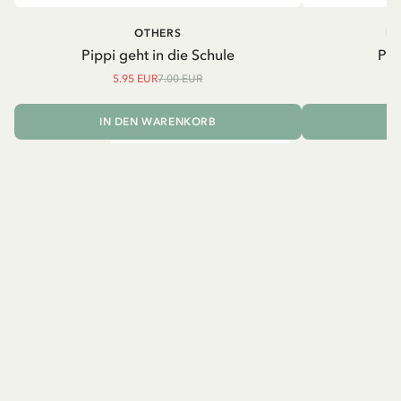
OTHERS
PI
Pippi geht in die Schule
Pip
5.95 EUR
7.00 EUR
IN DEN WARENKORB
I