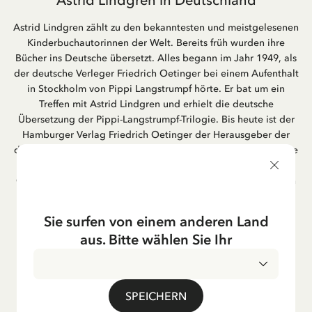
Astrid Lindgren zählt zu den bekanntesten und meistgelesenen
Kinderbuchautorinnen der Welt. Bereits früh wurden ihre
Bücher ins Deutsche übersetzt. Alles begann im Jahr 1949, als
der deutsche Verleger Friedrich Oetinger bei einem Aufenthalt
in Stockholm von Pippi Langstrumpf hörte. Er bat um ein
Treffen mit Astrid Lindgren und erhielt die deutsche
Übersetzung der Pippi-Langstrumpf-Trilogie. Bis heute ist der
Hamburger Verlag Friedrich Oetinger der Herausgeber der
deutschen Ausgaben von Astrid Lindgrens Kinderbücher. Viele
der Verfilmungen ihrer Geschichten entstanden als deutsche
Co-Prouktion und werden bis heute regelmäßig im deutschen
Fernsehen ausgestrahlt – insbesondere zur Weihnachtszeit.
Auch die Lieder aus ihren Geschichten erfreuen sich in der
Sie surfen von einem anderen Land
deutschen Übersetzung großer Beliebtheit, darunter das
aus. Bitte wählen Sie Ihr
bekannte Titellied „Hej, Pippi Langstrumpf“.
SPEICHERN