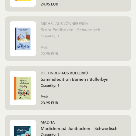
24.95 EUR
MICHEL AUS LÖNNEBERGA
Stora Emilboken - Schwedisch
Quantity:
1
Preis
22.95 EUR
DIE KINDER AUS BULLERBÜ
Sammeledition Barnen i Bullerbyn
Quantity:
1
Preis
23.95 EUR
MADITA
Madicken på Junibacken – Schwedisch
Quantity:
1