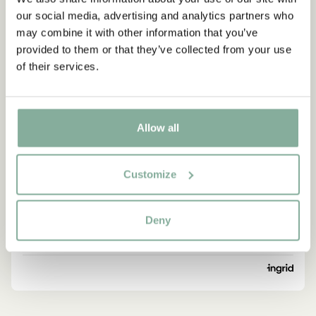
charmante Madita, die fröhlichen Die Kinder aus Bullerbü und
our social media, advertising and analytics partners who
den unverwechselbaren Karlsson vom Dach.
may combine it with other information that you’ve
provided to them or that they’ve collected from your use
Im Buchpaket enthalten sind:
of their services.
Pippi Långstrump
Emil i Lönneberga
Ronja Rövardotter
Mio min Mio
Allow all
Bröderna Lejonhjärta
Madicken
Barnen i Bullerbyn
Customize
Karlsson på taket
Deny