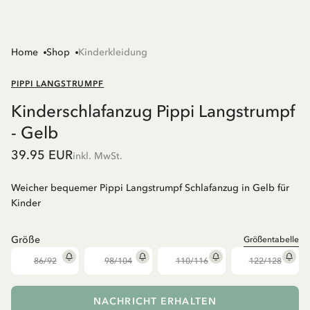
Home
Shop
Kinderkleidung
PIPPI LANGSTRUMPF
Kinderschlafanzug Pippi Langstrumpf
- Gelb
39.95 EUR
inkl. MwSt.
Weicher bequemer Pippi Langstrumpf Schlafanzug in Gelb für
Kinder
Größe
Größentabelle
86/92
98/104
110/116
122/128
NACHRICHT ERHALTEN