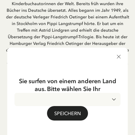
Kinderbuchautorinnen der Welt. Bereits früh wurden ihre
Bücher ins Deutsche übersetzt. Alles begann im Jahr 1949, als
der deutsche Verleger Friedrich Oetinger bei einem Aufenthalt
in Stockholm von Pippi Langstrumpf hörte. Er bat um ein
Treffen mit Astrid Lindgren und erhielt die deutsche
Übersetzung der Pippi-Langstrumpf-Trilogie. Bis heute ist der
Hamburger Verlag Friedrich Oetinger der Herausgeber der
deutschen Ausgaben von Astrid Lindgrens Kinderbücher. Viele
der Verfilmungen ihrer Geschichten entstanden als deutsche
Co-Prouktion und werden bis heute regelmäßig im deutschen
Fernsehen ausgestrahlt – insbesondere zur Weihnachtszeit.
Auch die Lieder aus ihren Geschichten erfreuen sich in der
Sie surfen von einem anderen Land
deutschen Übersetzung großer Beliebtheit, darunter das
aus. Bitte wählen Sie Ihr
bekannte Titellied „Hej, Pippi Langstrumpf“.
SPEICHERN