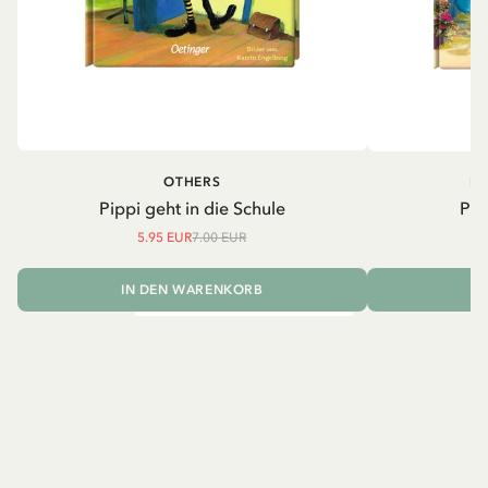
OTHERS
PI
Pippi geht in die Schule
Pip
5.95 EUR
7.00 EUR
IN DEN WARENKORB
I