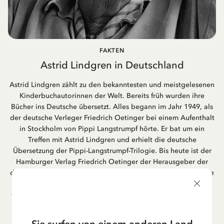
FAKTEN
Astrid Lindgren in Deutschland
Astrid Lindgren zählt zu den bekanntesten und meistgelesenen
Kinderbuchautorinnen der Welt. Bereits früh wurden ihre
Bücher ins Deutsche übersetzt. Alles begann im Jahr 1949, als
der deutsche Verleger Friedrich Oetinger bei einem Aufenthalt
in Stockholm von Pippi Langstrumpf hörte. Er bat um ein
Treffen mit Astrid Lindgren und erhielt die deutsche
Übersetzung der Pippi-Langstrumpf-Trilogie. Bis heute ist der
Hamburger Verlag Friedrich Oetinger der Herausgeber der
deutschen Ausgaben von Astrid Lindgrens Kinderbücher. Viele
der Verfilmungen ihrer Geschichten entstanden als deutsche
Co-Prouktion und werden bis heute regelmäßig im deutschen
Fernsehen ausgestrahlt – insbesondere zur Weihnachtszeit.
Auch die Lieder aus ihren Geschichten erfreuen sich in der
Sie surfen von einem anderen Land