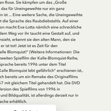
en Rose. Sie kämpfen um das „Große
 das für Uneingeweihte nur ein ganz
n ist ... Eine weitere Sache, die Uneingeweihte
ist die Sprache des Raubdiebstahls. Auf einer
on macht Eva-Lotta nämlich eine schreckliche
em Weg vor ihr taucht eine Gestalt auf, und
nsieht, erkennt sie den alten Mann, den sie
r ist tot! Jetzt ist es Zeit für den
alle Blomquist!“ (Weitere Informationen: Die
weiten Spielfilm der Kalle-Blomquist-Reihe,
Sprache bereits 1996 unter dem Titel
alle Blomquist lebt gefährlich“ erschienen ist,.
ch bereits um ein Remake des Originalfilms
7 mit gleichem Titel gehandelt hat. Die DVD
Version des Spielfilms von 1996 in
und Bildqualität, ist allerdings derzeit nur in
che erhältlich.