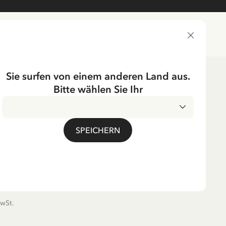
LIEFERLAND
Sie surfen von einem anderen Land aus.
Bitte wählen Sie Ihr
ST
SPEICHERN
le Blomquist:
tektiven lever farligt“
isch)
MwSt.