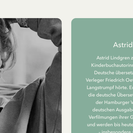
Astri
Astrid Lindgren 
Kinderbuchautorinne
Deutsche übersetz
Verleger Friedrich Oe
Langstrumpf hörte. Er
die deutsche Überset
der Hamburger Ve
deutschen Ausgabe
Verfilmungen ihrer 
und werden bis heute
– insbesondere 