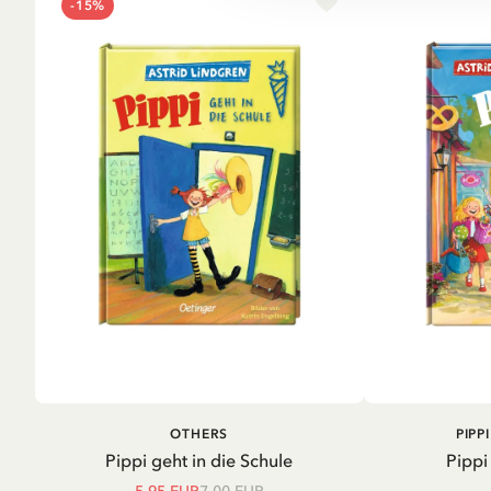
-15%
IN DEN WARENKORB
IN D
OTHERS
PIPP
Pippi geht in die Schule
Pippi