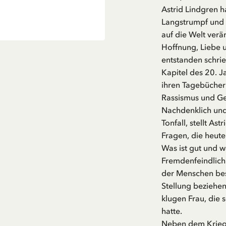
Astrid Lindgren h
Langstrumpf und W
auf die Welt verä
Hoffnung, Liebe 
entstanden schri
Kapitel des 20. J
ihren Tagebüchern
Rassismus und Gew
Nachdenklich und
Tonfall, stellt As
Fragen, die heute
Was ist gut und w
Fremdenfeindlich
der Menschen bes
Stellung beziehe
klugen Frau, die
hatte.
Neben dem Kriegs