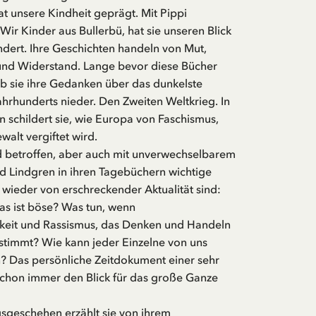
at unsere Kindheit geprägt. Mit Pippi
ir Kinder aus Bullerbü, hat sie unseren Blick
ndert. Ihre Geschichten handeln von Mut,
und Widerstand. Lange bevor diese Bücher
eb sie ihre Gedanken über das dunkelste
ahrhunderts nieder. Den Zweiten Weltkrieg. In
 schildert sie, wie Europa von Faschismus,
alt vergiftet wird.
 betroffen, aber auch mit unverwechselbarem
trid Lindgren in ihren Tagebüchern wichtige
 wieder von erschreckender Aktualität sind:
as ist böse? Was tun, wenn
keit und Rassismus, das Denken und Handeln
timmt? Wie kann jeder Einzelne von uns
n? Das persönliche Zeitdokument einer sehr
 schon immer den Blick für das große Ganze
geschehen erzählt sie von ihrem