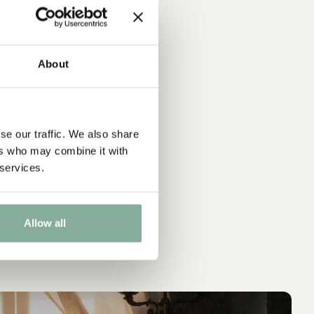
About
se our traffic. We also share
ers who may combine it with
 services.
Allow all
IN DEN WARENKORB
IN 
PIPPI LANGSTRUMPF
AS