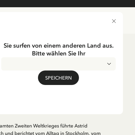
LIEFERLAND
Sie surfen von einem anderen Land aus.
Bitte wählen Sie Ihr
er
Deutsch
EN
SPEICHERN
chheit hat den
 verloren
. MwSt.
mten Zweiten Weltkrieges führte Astrid
h und berichtet vom Alltag in Stockholm, vom