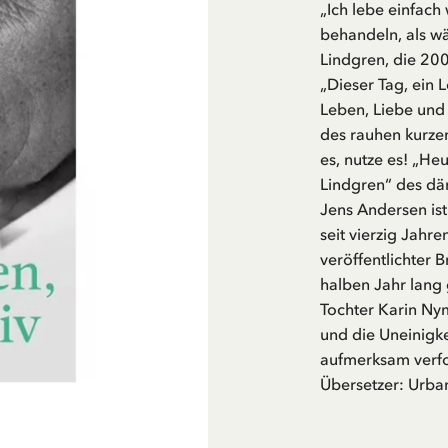
„Ich lebe einfach
behandeln, als wä
Lindgren, die 200
„Dieser Tag, ein
Leben, Liebe und
des rauhen kurze
es, nutze es! „Heu
Lindgren“ des dän
Jens Andersen ist
seit vierzig Jahre
veröffentlichter 
halben Jahr lang
Tochter Karin Nym
und die Uneinigk
aufmerksam verfo
Übersetzer: Urba