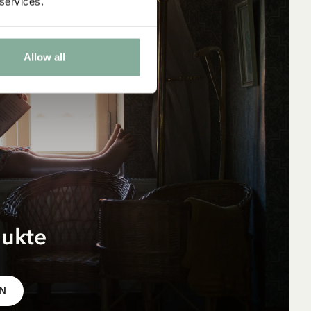
 services.
18.00 EUR
Allow all
dukte
r
pf
EN