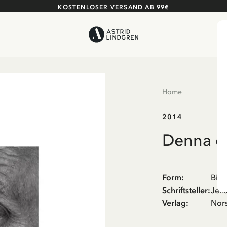
KOSTENLOSER VERSAND AB 99€
Home
2014
Denna da
Form
:
Bio
Schriftsteller
:
Jen
Verlag
:
Nors