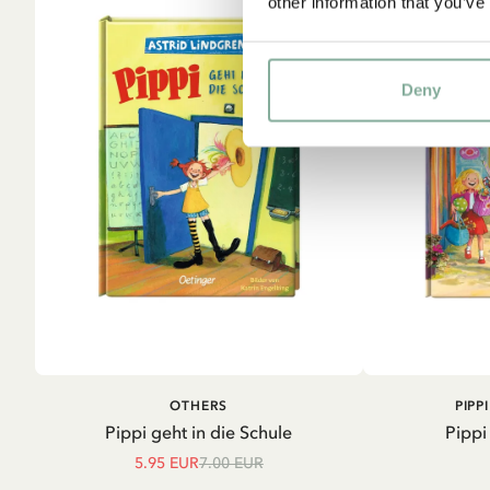
other information that you’ve
Deny
IN DEN WARENKORB
IN D
OTHERS
PIPP
Pippi geht in die Schule
Pippi
5.95 EUR
7.00 EUR