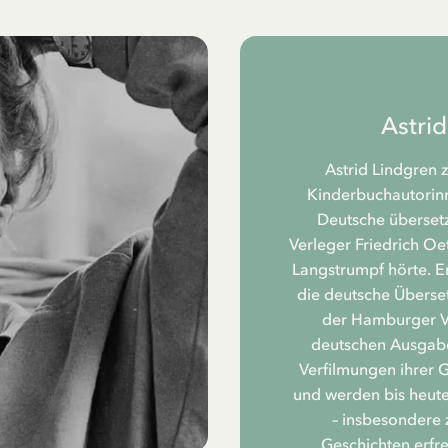
Astri
Astrid Lindgren 
Kinderbuchautorinne
Deutsche übersetz
Verleger Friedrich Oe
Langstrumpf hörte. Er
die deutsche Überset
der Hamburger Ve
deutschen Ausgabe
Verfilmungen ihrer 
und werden bis heute
– insbesondere 
Geschichten erfr