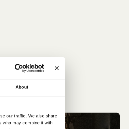
About
se our traffic. We also share
IN DEN WARENKORB
IN 
PIPPI LANGSTRUMPF
AS
ers who may combine it with
Pippi Langstrumpf feiert Geburtstag
Kennst d