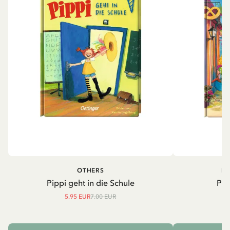
OTHERS
PI
Pippi geht in die Schule
Pip
5.95 EUR
7.00 EUR