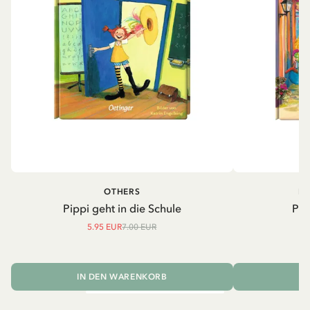
OTHERS
PI
Pippi geht in die Schule
Pip
5.95 EUR
7.00 EUR
IN DEN WARENKORB
I