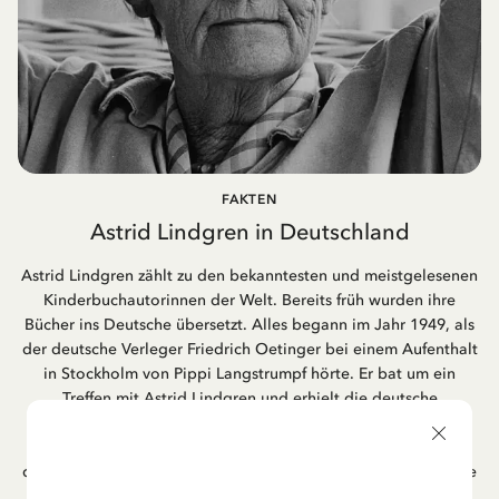
FAKTEN
Astrid Lindgren in Deutschland
Astrid Lindgren zählt zu den bekanntesten und meistgelesenen
Kinderbuchautorinnen der Welt. Bereits früh wurden ihre
Bücher ins Deutsche übersetzt. Alles begann im Jahr 1949, als
der deutsche Verleger Friedrich Oetinger bei einem Aufenthalt
in Stockholm von Pippi Langstrumpf hörte. Er bat um ein
Treffen mit Astrid Lindgren und erhielt die deutsche
Übersetzung der Pippi-Langstrumpf-Trilogie. Bis heute ist der
Hamburger Verlag Friedrich Oetinger der Herausgeber der
deutschen Ausgaben von Astrid Lindgrens Kinderbücher. Viele
der Verfilmungen ihrer Geschichten entstanden als deutsche