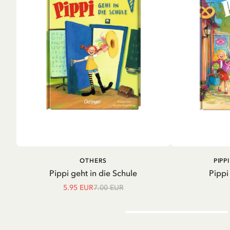
IN DEN WARENKORB
IN D
OTHERS
PIPP
Pippi geht in die Schule
Pippi
5.95 EUR
7.00 EUR