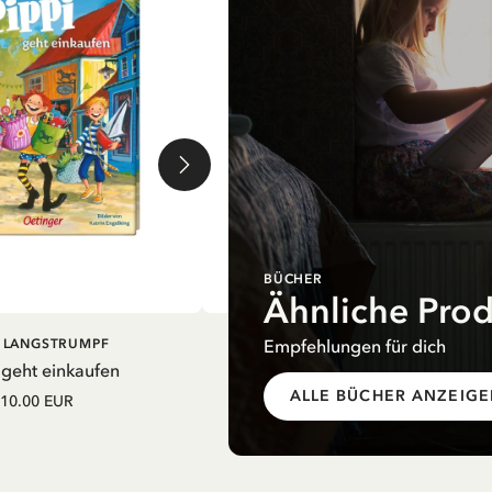
BÜCHER
Ähnliche Pro
EN WARENKORB
IN DEN WARENKORB
Empfehlungen für dich
I LANGSTRUMPF
PIPPI LANGSTRUMPF
 geht einkaufen
Mein Schulstart. Countdown zu
Einschulung mit Pippi Langstrum
ALLE BÜCHER ANZEIG
10.00 EUR
12.75 EUR
15.00 EUR