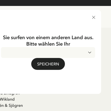
LIEFERLAND
Sie surfen von einem anderen Land aus.
Bitte wählen Sie Ihr
SPEICHERN
dag i Bullerbyn
erbüch
id Lindgren
 Wikland
én & Sjögren