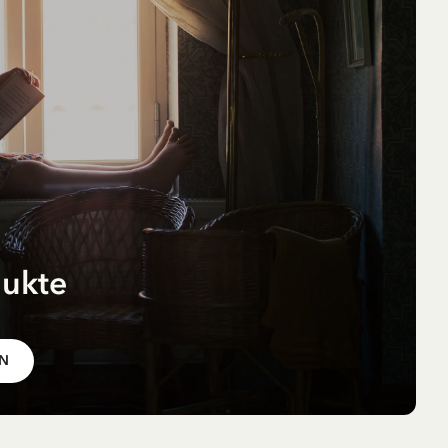
dukte
r
pf
EN