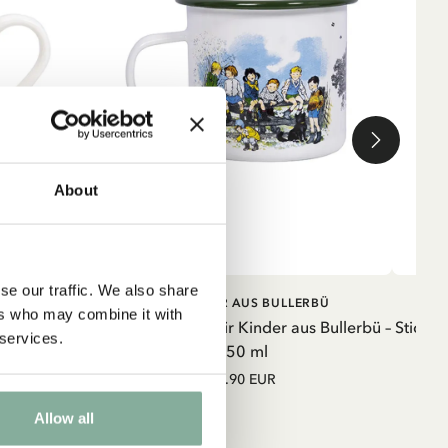
About
se our traffic. We also share
RB
IN DEN WARENKORB
DIE KINDER AUS BULLERBÜ
rbü Braun –
ers who may combine it with
Emaille-Becher Wir Kinder aus Bullerbü –
Sticker
 services.
350 ml
15.90 EUR
Allow all