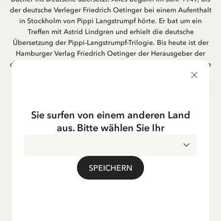
der deutsche Verleger Friedrich Oetinger bei einem Aufenthalt
in Stockholm von Pippi Langstrumpf hörte. Er bat um ein
Treffen mit Astrid Lindgren und erhielt die deutsche
Übersetzung der Pippi-Langstrumpf-Trilogie. Bis heute ist der
Hamburger Verlag Friedrich Oetinger der Herausgeber der
deutschen Ausgaben von Astrid Lindgrens Kinderbücher. Viele
der Verfilmungen ihrer Geschichten entstanden als deutsche
Co-Prouktion und werden bis heute regelmäßig im deutschen
Fernsehen ausgestrahlt – insbesondere zur Weihnachtszeit.
Auch die Lieder aus ihren Geschichten erfreuen sich in der
Sie surfen von einem anderen Land
deutschen Übersetzung großer Beliebtheit, darunter das
aus. Bitte wählen Sie Ihr
bekannte Titellied „Hej, Pippi Langstrumpf“.
SPEICHERN