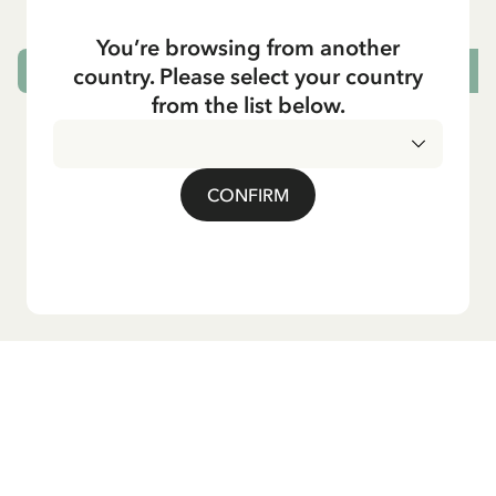
You’re browsing from another
country. Please select your country
ADD TO CART
from the list below.
CONFIRM
Do you want our newsletter?