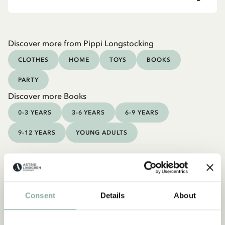
Discover more from Pippi Longstocking
CLOTHES
HOME
TOYS
BOOKS
PARTY
Discover more Books
0-3 YEARS
3-6 YEARS
6-9 YEARS
9-12 YEARS
YOUNG ADULTS
Consent
Details
About