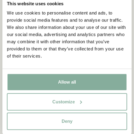
This website uses cookies
We use cookies to personalise content and ads, to
provide social media features and to analyse our traffic.
We also share information about your use of our site with
our social media, advertising and analytics partners who
may combine it with other information that you’ve
provided to them or that they’ve collected from your use
of their services.
Allow all
QUOTE
Customize
“If you are very strong, you
must also be very kind.”
Deny
The narrator in "Do you know Pippi Longstocking?"