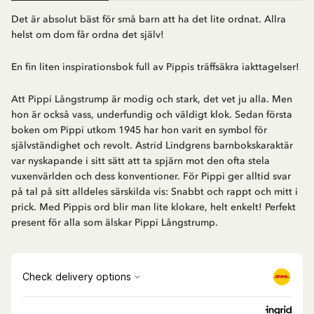
Det är absolut bäst för små barn att ha det lite ordnat. Allra
helst om dom får ordna det själv!
En fin liten inspirationsbok full av Pippis träffsäkra iakttagelser!
Att Pippi Långstrump är modig och stark, det vet ju alla. Men
hon är också vass, underfundig och väldigt klok. Sedan första
boken om Pippi utkom 1945 har hon varit en symbol för
självständighet och revolt. Astrid Lindgrens barnbokskaraktär
var nyskapande i sitt sätt att ta spjärn mot den ofta stela
vuxenvärlden och dess konventioner. För Pippi ger alltid svar
på tal på sitt alldeles särskilda vis: Snabbt och rappt och mitt i
prick. Med Pippis ord blir man lite klokare, helt enkelt! Perfekt
present för alla som älskar Pippi Långstrump.